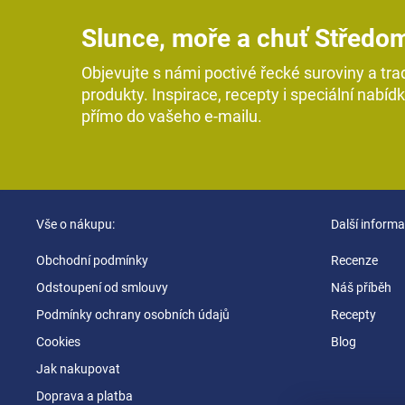
Slunce, moře a chuť Středo
Objevujte s námi poctivé řecké suroviny a tra
produkty. Inspirace, recepty i speciální nabíd
přímo do vašeho e-mailu.
Z
Vše o nákupu:
Další informa
á
p
Obchodní podmínky
Recenze
a
Odstoupení od smlouvy
Náš příběh
t
Podmínky ochrany osobních údajů
Recepty
í
Cookies
Blog
Jak nakupovat
Doprava a platba