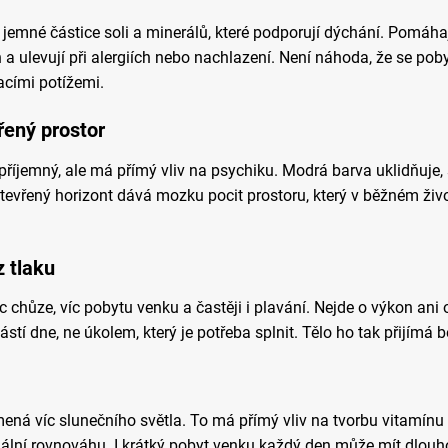
emné částice soli a minerálů, které podporují dýchání. Pomáhají 
 a ulevují při alergiích nebo nachlazení. Není náhoda, že se pob
acími potížemi.
řený prostor
příjemný, ale má přímý vliv na psychiku. Modrá barva uklidňuje, 
tevřený horizont dává mozku pocit prostoru, který v běžném živ
 tlaku
 chůze, víc pobytu venku a častěji i plavání. Nejde o výkon ani 
stí dne, ne úkolem, který je potřeba splnit. Tělo ho tak přijímá 
ná víc slunečního světla. To má přímý vliv na tvorbu vitamínu 
ální rovnováhu. I krátký pobyt venku každý den může mít dlouho