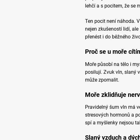
lehčí a s pocitem, že se m
Ten pocit není náhoda. Vl
nejen zkušeností lidí, al
přenést i do běžného živo
Proč se u moře cítí
Moře působí na tělo i my
posilují. Zvuk vln, slaný
může zpomalit.
Moře zklidňuje ner
Pravidelný šum vln má v
stresových hormonů a po
spí a myšlenky nejsou ta
Slaný vzduch a dýc