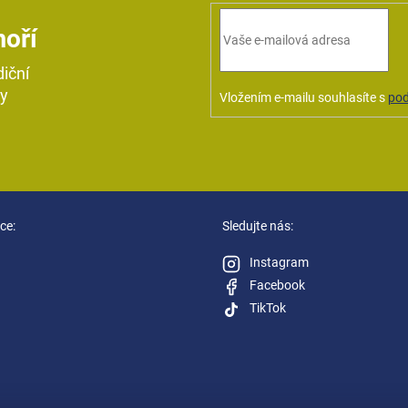
moří
diční
ky
Vložením e-mailu souhlasíte s
pod
ce:
Sledujte nás:
Instagram
Facebook
TikTok