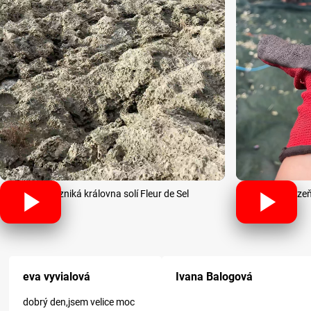
Jak vzniká královna solí Fleur de Sel
Sklize
Hodnocení obchodu je 5 z 5 hvězdi
eva vyvialová
Ivana Balogová
dobrý den,jsem velice moc