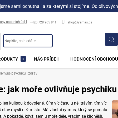
jsme sami ochutnali a za kterými si stojíme. Od olivových
any osobních údajů
+420 728 965 841
shop@yamas.cz
RODUKTY
NÁŠ PŘÍBĚH
HODNOCENÍ OBCHODU
livňuje psychiku i zdraví
e: jak moře ovlivňuje psychiku 
jen kulisou k dovolené. Čím víc času u něj trávím, tím víc
íš stav mysli než místo. Má vlastní rytmus, který se pomalu
. A pokaždé, když jsem u moře déle, vracím se klidnější,