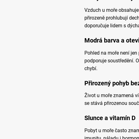
Vzduch u moře obsahuje j
přirozeně prohlubují dech
doporučuje lidem s dých
Modrá barva a otev
Pohled na moře není jen 
podporuje soustředění. O
chybí.
Přirozený pohyb bez
Život u moře znamená víc
se stává přirozenou součá
Slunce a vitamín D
Pobyt u moře často zname
imunitu, náladu i hormon