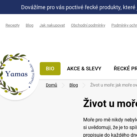
Přejít
Dovážíme pro vás poctivé řecké produkty, které 
na
obsah
Recepty
Blog
Jak nakupovat
Obchodní podmínky
Podmínky ochr
BIO
AKCE & SLEVY
ŘECKÉ P
Domů
Blog
Život u moře: jak moře ov
Život u moř
Moře pro mě nikdy nebylo 
si uvědomuji, že je to sp
propisuje do každého dne