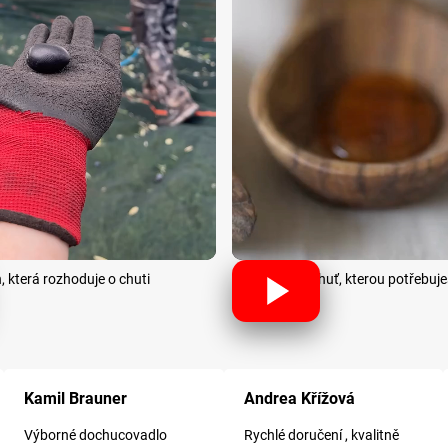
ň, která rozhoduje o chuti
Chuť, kterou potřebuješ
ček.
Hodnocení obchodu je 5 z 5 hvězdiček.
Hodnocení obchodu je 5 z 5 hvězdiče
Kamil Brauner
Andrea Křížová
Výborné dochucovadlo
Rychlé doručení , kvalitně