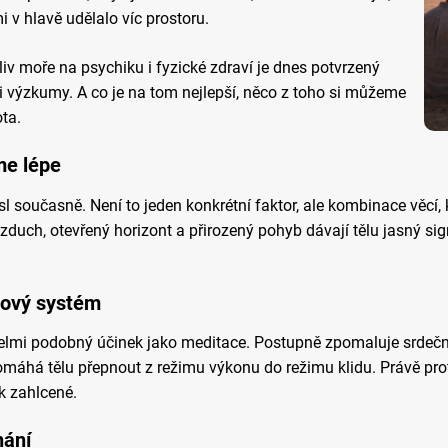
i v hlavě udělalo víc prostoru.
iv moře na psychiku i fyzické zdraví je dnes potvrzený
e i výzkumy. A co je na tom nejlepší, něco z toho si můžeme
ta.
me lépe
sl současně. Není to jeden konkrétní faktor, ale kombinace věcí,
 vzduch, otevřený horizont a přirozený pohyb dávají tělu jasný sign
vový systém
elmi podobný účinek jako meditace. Postupně zpomaluje srdeční
máhá tělu přepnout z režimu výkonu do režimu klidu. Právě pro
k zahlcené.
hání