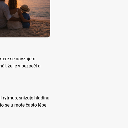
 které se navzájem
ál, že je v bezpečí a
 rytmus, snižuje hladinu
to se u moře často lépe