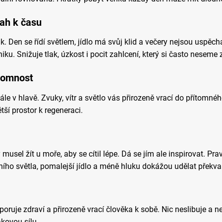
ah k času
k. Den se řídí světlem, jídlo má svůj klid a večery nejsou uspě
u. Snižuje tlak, úzkost i pocit zahlcení, který si často neseme 
tomnost
ále v hlavě. Zvuky, vítr a světlo vás přirozeně vrací do přítomn
tší prostor k regeneraci.
musel žít u moře, aby se cítil lépe. Dá se jím ale inspirovat. Pra
ího světla, pomalejší jídlo a méně hluku dokážou udělat překvap
oruje zdraví a přirozeně vrací člověka k sobě. Nic neslibuje a ne
kovou sílu.