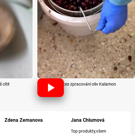
 cítit
Proces zpracování oliv Kalamon
k.
Hodnocení obchodu je 5 z 5 hvězdiček.
Hodnocení obchodu je 5 z 5 hvězdiček
Ho
Zdena Zemanova
Jana Chlumová
Top produkty,všem