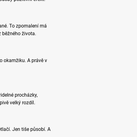
chané. To zpomalení má
z běžného života.
ého okamžiku. A právě v
videlné procházky,
ivě velký rozdíl.
tlačí. Jen tiše působí. A