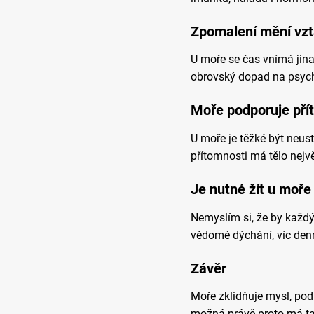
Zpomalení mění vzt
U moře se čas vnímá jina
obrovský dopad na psychik
Moře podporuje pří
U moře je těžké být neust
přítomnosti má tělo nejvě
Je nutné žít u moře
Nemyslím si, že by každý 
vědomé dýchání, víc denn
Závěr
Moře zklidňuje mysl, podp
možná právě proto má ta