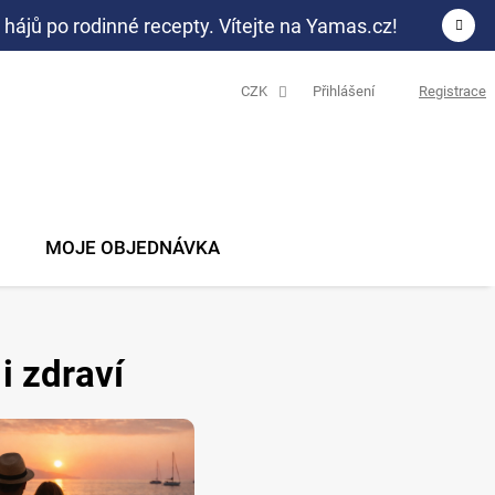
 hájů po rodinné recepty. Vítejte na Yamas.cz!
CZK
Přihlášení
Registrace
N
K
MOJE OBJEDNÁVKA
i zdraví