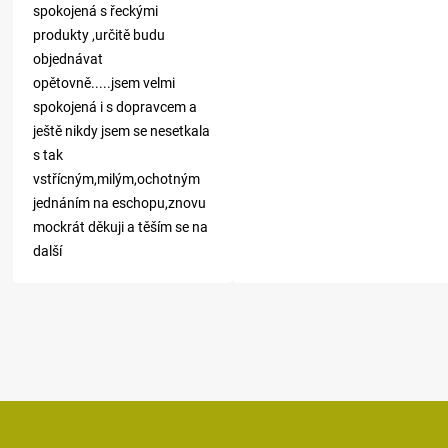
spokojená s řeckými
produkty ,určitě budu
objednávat
opětovně.....jsem velmi
spokojená i s dopravcem a
ještě nikdy jsem se nesetkala
s tak
vstřícným,milým,ochotným
jednáním na eschopu,znovu
mockrát děkuji a těším se na
další