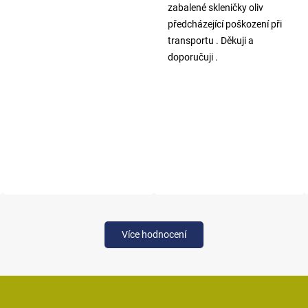
zabalené skleničky oliv
předcházející poškození při
transportu . Děkuji a
doporučuji .
Více hodnocení