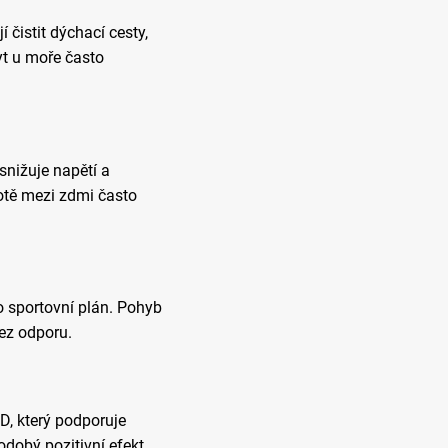
čistit dýchací cesty,
yt u moře často
snižuje napětí a
otě mezi zdmi často
o sportovní plán. Pohyb
bez odporu.
D, který podporuje
dobý pozitivní efekt.