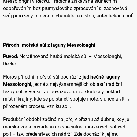
Messolonghi v Řecku. Tradičně získávaná slunečním
odpařováním bez průmyslového zpracování si zachovává
svůj přirozený minerální charakter a čistou, autentickou chuť.
Přírodní mořská sůl z laguny Messolonghi
Původ:
Nerafinovaná hrubá mořská sůl – Messolonghi,
Řecko.
Floros přírodní mořská sůl pochází z
jedinečné laguny
Messolonghi
, jedné z nejvýznamnějších oblastí tradiční
těžby soli v Řecku. Je považována za skutečný poklad
místní krajiny, kde se po staletí spojuje moře, slunce a vítr v
přirozeném procesu vzniku soli.
Produkční období začíná na jaře, v březnu až dubnu, kdy je
mořská voda přiváděna do speciálně upravených solných
polí – tzv. předehřívacích nádrží. Zde dochází k jejímu