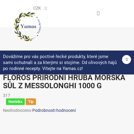
Přejít
na
CZK
obsah
NÁKUPNÍ
KOŠÍK
Dovážíme pro vás poctivé řecké produkty, které jsme
sami ochutnali a za kterými si stojíme. Od olivových hájů
po rodinné recepty. Vítejte na Yamas.cz!
FLOROS PŘÍRODNÍ HRUBÁ MOŘSKÁ
SŮL Z MESSOLONGHI 1000 G
317
Novinka
Tip
Průměrné
Neohodnoceno
Podrobnosti hodnocení
hodnocení
produktu
je
0,0