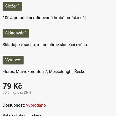
Složení:
100% přírodní nerafinovaná hrubá mořská sůl.
Skladování:
Skladujte v suchu, mimo přímé sluneční světlo.
Výrobce:
Floros, Mavrokordatou 7, Messolonghi, Řecko.
79 Kč
70,54 Kč bez DPH
Měrná
cena:
Vyprodáno
Položka byla vyprodána…