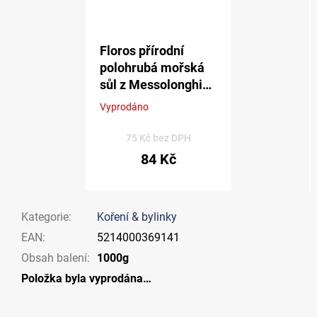
Floros přírodní
polohrubá mořská
sůl z Messolonghi
800 g
Vyprodáno
Průměrné
hodnocení
produktu
75 Kč bez DPH
je
84 Kč
5,0
z 5
hvězdiček.
Kategorie
:
Koření & bylinky
EAN
:
5214000369141
Obsah balení
:
1000g
Položka byla vyprodána…