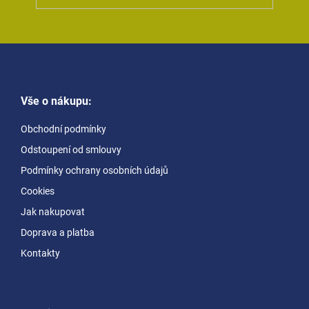
Z
á
Vše o nákupu:
p
a
Obchodní podmínky
t
Odstoupení od smlouvy
í
Podmínky ochrany osobních údajů
Cookies
Jak nakupovat
Doprava a platba
Kontakty