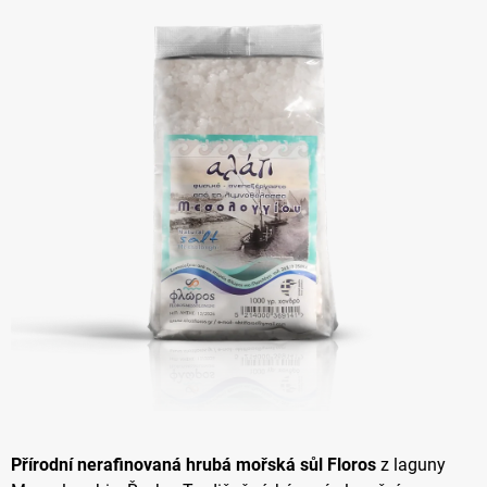
z 5
hvězdiček.
Přírodní nerafinovaná hrubá mořská sůl Floros
z laguny