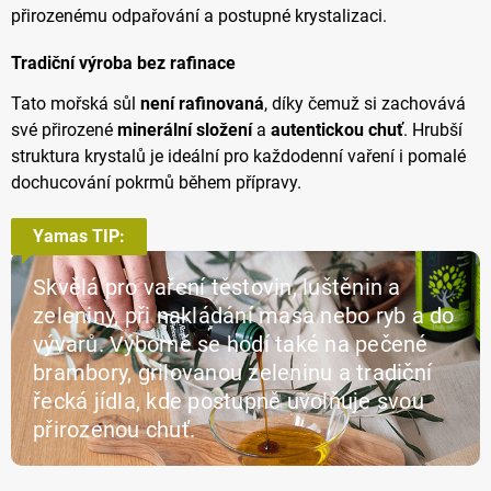
přirozenému odpařování a postupné krystalizaci.
Tradiční výroba bez rafinace
Tato mořská sůl
není rafinovaná
, díky čemuž si zachovává
své přirozené
minerální složení
a
autentickou chuť
. Hrubší
struktura krystalů je ideální pro každodenní vaření i pomalé
dochucování pokrmů během přípravy.
Yamas TIP:
Skvělá pro vaření těstovin, luštěnin a
zeleniny, při nakládání masa nebo ryb a do
vývarů. Výborně se hodí také na pečené
brambory, grilovanou zeleninu a tradiční
řecká jídla, kde postupně uvolňuje svou
přirozenou chuť.