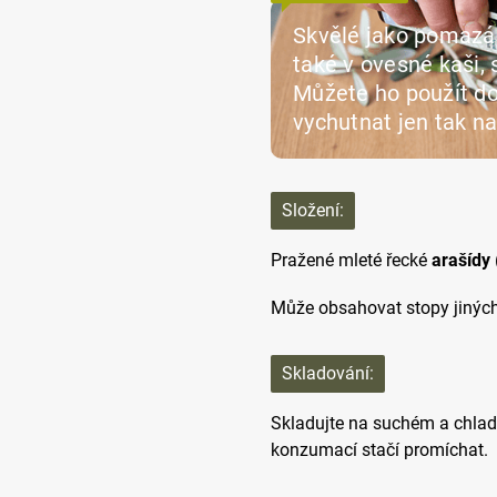
Skvělé jako pomazá
také v ovesné kaši,
Můžete ho použít do
vychutnat jen tak na
Složení:
Pražené mleté řecké
arašídy
Může obsahovat stopy jinýc
Skladování:
Skladujte na suchém a chladn
konzumací stačí promíchat.