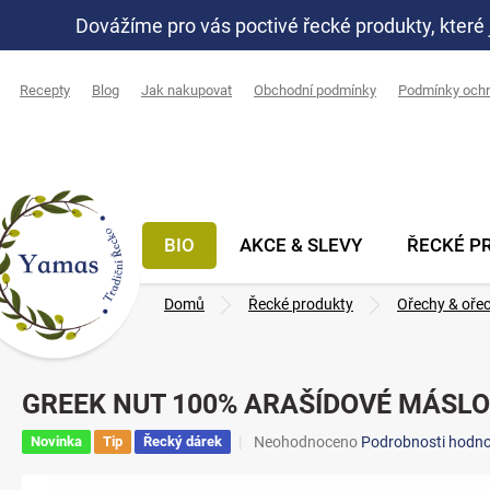
Přejít
Dovážíme pro vás poctivé řecké produkty, které 
na
obsah
Recepty
Blog
Jak nakupovat
Obchodní podmínky
Podmínky ochr
BIO
AKCE & SLEVY
ŘECKÉ P
Domů
Řecké produkty
Ořechy & oře
GREEK NUT 100% ARAŠÍDOVÉ MÁSLO
Průměrné
Novinka
Tip
Řecký dárek
Neohodnoceno
Podrobnosti hodno
hodnocení
produktu