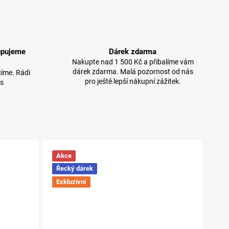
upujeme
Dárek zdarma
Nakupte nad 1 500 Kč a přibalíme vám
dárek zdarma. Malá pozornost od nás
íme. Rádi
pro ještě lepší nákupní zážitek.
 s
Akce
Řecký dárek
Exkluzivní