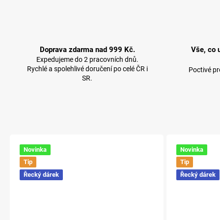
Doprava zdarma nad 999 Kč.
Vše, co 
Expedujeme do 2 pracovních dnů.
Rychlé a spolehlivé doručení po celé ČR i
Poctivé p
SR.
Novinka
Novinka
Tip
Tip
Řecký dárek
Řecký dárek