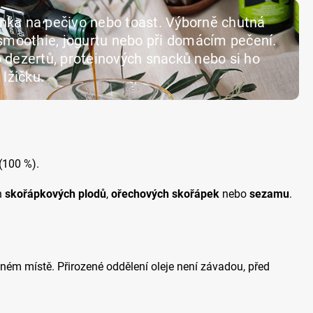
nka na pečivo nebo toast. Výborně chutná
 smoothie, jogurtu nebo při domácím pečení.
 dezertů, proteinových snacků nebo si ho
 lžičku.
(100 %).
h
skořápkových plodů
,
ořechových skořápek
nebo
sezamu
.
ém místě. Přirozené oddělení oleje není závadou, před