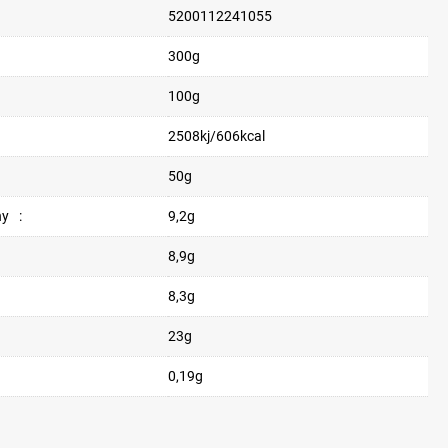
5200112241055
300g
100g
2508kj/606kcal
50g
ny
:
9,2g
8,9g
8,3g
23g
0,19g