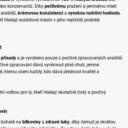
 nebo konzervantů. Díky
pečlivému
pražení a jemnému mletí
 arašídů,
krémovou konzistenci
a
vysokou nutriční hodnotu
.
eří hledají arašídové máslo v jeho nejčistší podobě.
d
 přísady
a je vyrobeno pouze z poctivě zpracovaných arašídů
ečlivé zpracování dává vyniknout plné chuti, jemné
ě, kterou ocení každý, kdo dává přednost kvalitě a
í volbou pro ty, kteří hledají skutečně čistý a poctivý
ovin
ě bohaté na
bílkoviny
a
zdravé tuky
, díky čemuž je skvělou