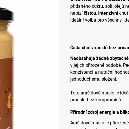
přidaného cukru, soli, olejů
nabízí
čistou
,
intenzivní
chuť
Ideální volba pro všechny, kt
Čistá chuť arašídů bez přísa
Neobsahuje žádné zbytečné
v jejich přirozené podobě. P
konzistenci a nutriční hodnot
jednoduchému složení.
Toto arašídové máslo je ideáln
produkt bez kompromisů.
Přírodní zdroj energie a bílk
Arašídové máslo je přirozen