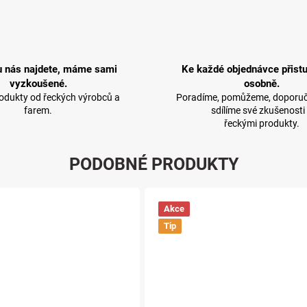
u nás najdete, máme sami
Ke každé objednávce přist
vyzkoušené.
osobně.
rodukty od řeckých výrobců a
Poradíme, pomůžeme, doporuč
farem.
sdílíme své zkušenosti
řeckými produkty.
PODOBNÉ PRODUKTY
Akce
Tip