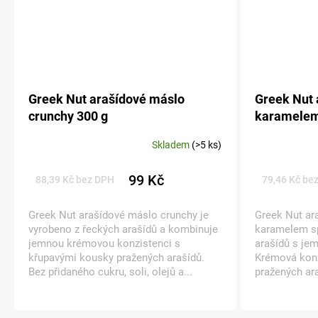
Greek Nut arašídové máslo
Greek Nut 
crunchy 300 g
karamelem
Skladem
(>5 ks)
99 Kč
88,39 Kč bez DPH
79,46 Kč be
Greek Nut arašídové máslo crunchy je
Greek Nut ar
vyrobeno z řeckých arašídů a kombinuje
karamelem sp
jemnou krémovou konzistenci s
arašídů s je
křupavými kousky pražených arašídů.
Krémová kon
Bez přidaného cukru, soli, olejů a...
pražených ara