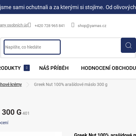
jsme sami ochutnali a za kterými si stojíme. Od olivových
any osobních údajů
+420 728 965 841
shop@yamas.cz
RODUKTY
NÁŠ PŘÍBĚH
HODNOCENÍ OBCHODU
chové krémy
Greek Nut 100% arašídové máslo 300 g
 300 G
401
cení
Greek Nut 100% arašídové 