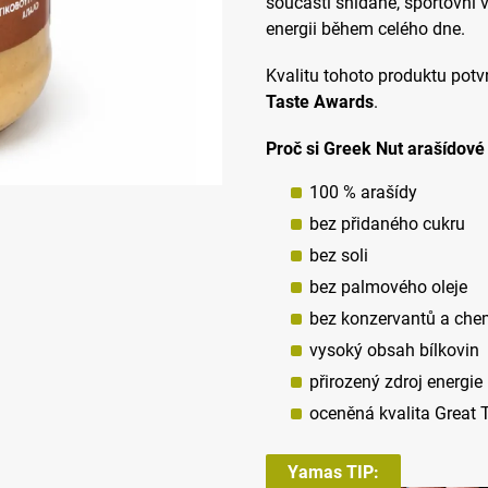
součástí snídaně, sportovní 
energii během celého dne.
Kvalitu tohoto produktu potv
Taste Awards
.
Proč si Greek Nut arašídové
100 % arašídy
bez přidaného cukru
bez soli
bez palmového oleje
bez konzervantů a che
vysoký obsah bílkovin
přirozený zdroj energie
oceněná kvalita Great 
Yamas TIP: