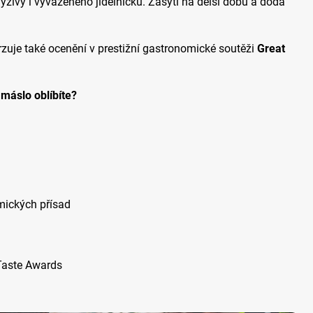
výživy i vyváženého jídelníčku.
Zasytí na delší dobu a dodá
rzuje také ocenění v prestižní gastronomické soutěži
Great
 máslo oblíbíte?
mických přísad
Taste Awards