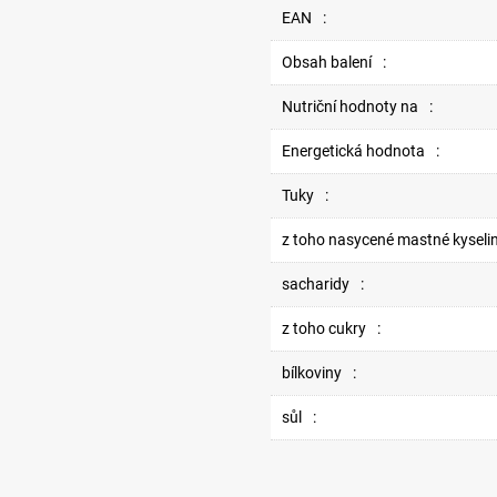
EAN
:
Obsah balení
:
Nutriční hodnoty na
:
Energetická hodnota
:
Tuky
:
z toho nasycené mastné kyseli
sacharidy
:
z toho cukry
:
bílkoviny
:
sůl
: