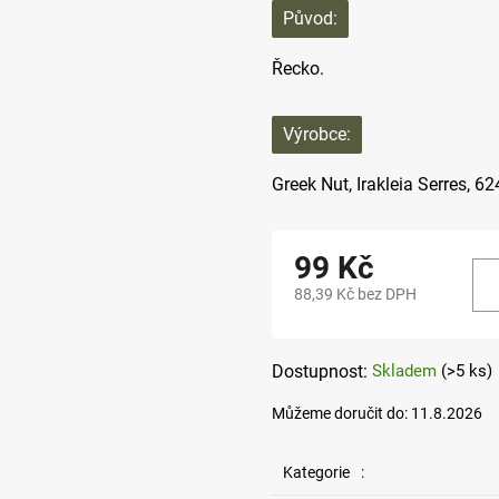
Původ:
Řecko.
Výrobce:
Greek Nut,
Irakleia Serres, 6
99 Kč
88,39 Kč bez DPH
Měrná
cena:
Skladem
(>5 ks)
Můžeme doručit do:
11.8.2026
Kategorie
: