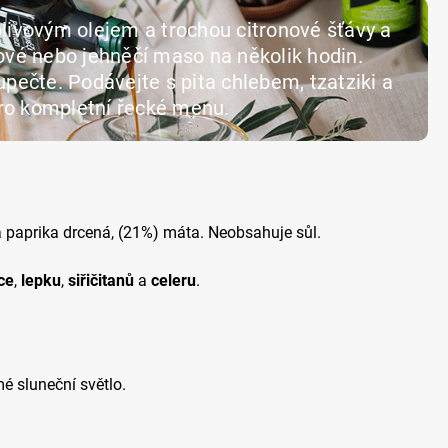
olivovým olejem a trochou citronové šťávy a
řové nebo jehněčí maso na několik hodin.
upečte. Podávejte s pita chlebem, tzatziki a
ro kompletní řecké menu.
á paprika drcená, (21%) máta. Neobsahuje sůl.
ce
,
lepku
,
siřičitanů
a
celeru
.
é sluneční světlo.