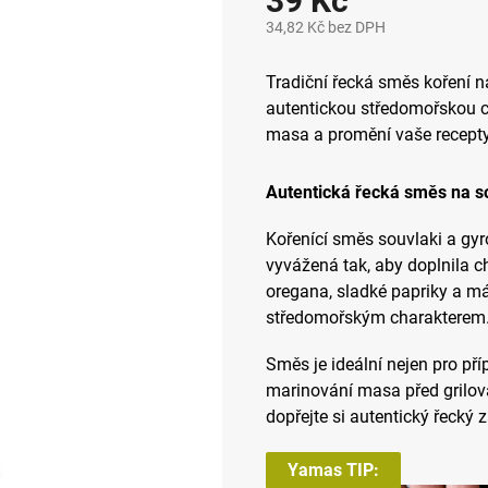
39 Kč
34,82 Kč bez DPH
Měrná
cena:
Tradiční řecká směs koření 
autentickou středomořskou c
masa a promění vaše recepty 
Autentická řecká směs na so
Kořenící směs souvlaki a gyro
vyvážená tak, aby doplnila 
oregana, sladké papriky a má
středomořským charakterem
Směs je ideální nejen pro pří
marinování masa před grilo
dopřejte si autentický řecký
Yamas TIP: