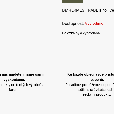
DMHERMES TRADE s.r.o., Červ
Vyprodáno
Položka byla vyprodána…
u nás najdete, máme sami
Ke každé objednávce přist
vyzkoušené.
osobně.
rodukty od řeckých výrobců a
Poradíme, pomůžeme, doporuč
farem.
sdílíme své zkušenosti
řeckými produkty.