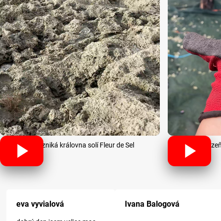
Jak vzniká královna solí Fleur de Sel
Sklize
Hodnocení obchodu je 5 z 5 hvězdi
eva vyvialová
Ivana Balogová