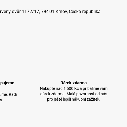
ený dvůr 1172/17, 794 01 Krnov, Česká republika
upujeme
Dárek zdarma
Nakupte nad 1 500 Kč a přibalíme vám
dárek zdarma. Malá pozornost od nás
íme. Rádi
pro ještě lepší nákupní zážitek.
 s