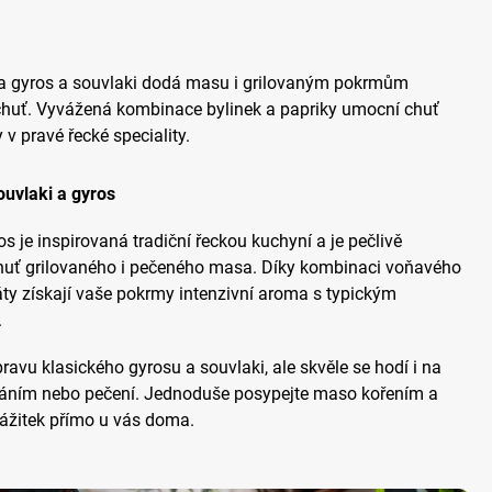
na gyros a souvlaki dodá masu i grilovaným pokrmům
huť. Vyvážená kombinace bylinek a papriky umocní chuť
v pravé řecké speciality.
uvlaki a gyros
s je inspirovaná tradiční řeckou kuchyní a je pečlivě
chuť grilovaného i pečeného masa. Díky kombinaci voňavého
ty získají vaše pokrmy intenzivní aroma s typickým
.
pravu klasického gyrosu a souvlaki, ale skvěle se hodí i na
váním nebo pečení. Jednoduše posypejte maso kořením a
 zážitek přímo u vás doma.