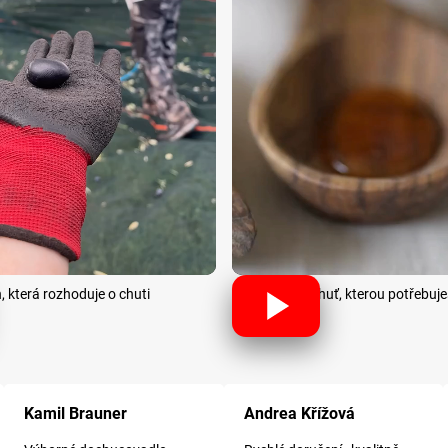
ň, která rozhoduje o chuti
Chuť, kterou potřebuješ
ček.
Hodnocení obchodu je 5 z 5 hvězdiček.
Hodnocení obchodu je 5 z 5 hvězdiče
Kamil Brauner
Andrea Křížová