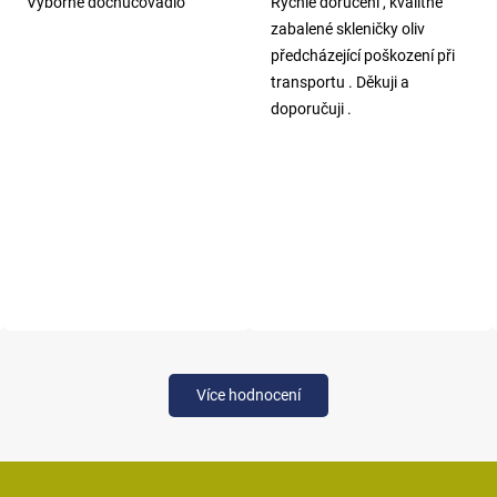
Výborné dochucovadlo
Rychlé doručení , kvalitně
zabalené skleničky oliv
předcházející poškození při
transportu . Děkuji a
doporučuji .
Více hodnocení