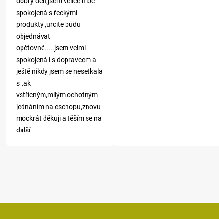
dobrý den,jsem velice moc
spokojená s řeckými
produkty ,určitě budu
objednávat
opětovně.....jsem velmi
spokojená i s dopravcem a
ještě nikdy jsem se nesetkala
s tak
vstřícným,milým,ochotným
jednáním na eschopu,znovu
mockrát děkuji a těším se na
další