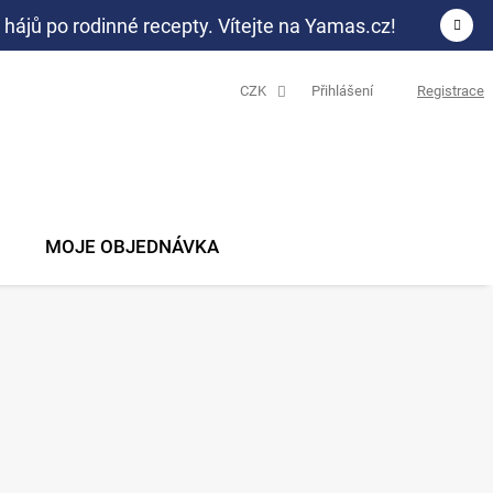
 hájů po rodinné recepty. Vítejte na Yamas.cz!
CZK
Přihlášení
Registrace
N
K
MOJE OBJEDNÁVKA