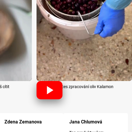
 cítit
Proces zpracování oliv Kalamon
k.
Hodnocení obchodu je 5 z 5 hvězdiček.
Hodnocení obchodu je 5 z 5 hvězdiček
Ho
Zdena Zemanova
Jana Chlumová