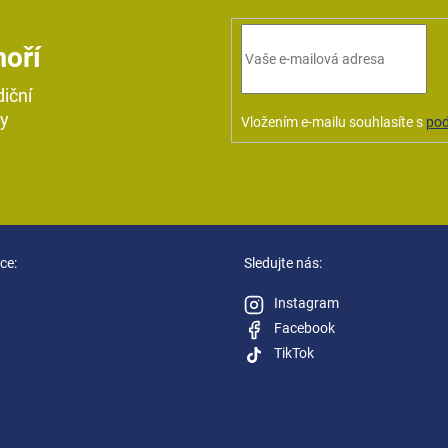
moří
diční
ky
Vložením e-mailu souhlasíte s
pod
ce:
Sledujte nás:
Instagram
Facebook
TikTok