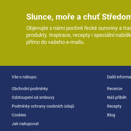
Slunce, moře a chuť Středo
Objevujte s námi poctivé řecké suroviny a tra
produkty. Inspirace, recepty i speciální nabíd
přímo do vašeho e-mailu.
Z
Vše o nákupu:
Další informa
á
p
Obchodní podmínky
Recenze
a
Odstoupení od smlouvy
Náš příběh
t
Podmínky ochrany osobních údajů
Recepty
í
Cookies
Blog
Jak nakupovat