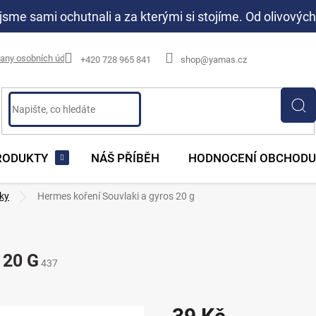
jsme sami ochutnali a za kterými si stojíme. Od olivových
any osobních údajů
+420 728 965 841
shop@yamas.cz
RODUKTY
NÁŠ PŘÍBĚH
HODNOCENÍ OBCHODU
nky
Hermes koření Souvlaki a gyros 20 g
20 G
437