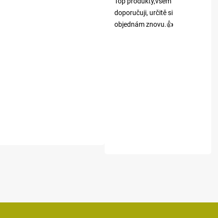
Top produkty,všem
doporučuji, určitě si
objednám znovu.👍