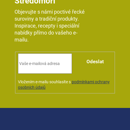
Středomoří
Objevujte s námi poctivé řecké
suroviny a tradiční produkty.
Inspirace, recepty i speciální
nabídky přímo do vašeho e-
mailu.
Odeslat
Vložením e-mailu souhlasíte s
podmínkami ochrany
osobních údajů
Z
á