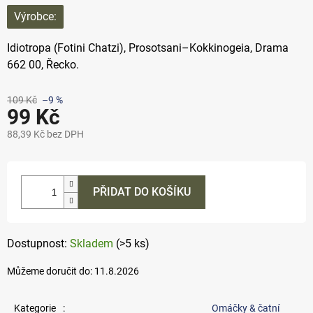
Výrobce:
Idiotropa (Fotini Chatzi), Prosotsani–Kokkinogeia, Drama
662 00, Řecko.
109 Kč
–9 %
99 Kč
88,39 Kč bez DPH
Měrná
cena:
PŘIDAT DO KOŠÍKU
Skladem
(>5 ks)
Můžeme doručit do:
11.8.2026
Kategorie
:
Omáčky & čatní