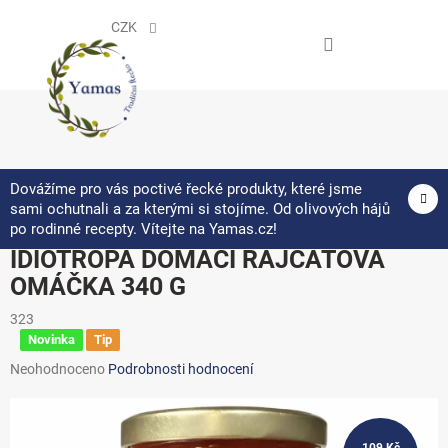
Přejít
na
CZK
obsah
NÁKUPNÍ
KOŠÍK
Dovážíme pro vás poctivé řecké produkty, které jsme
sami ochutnali a za kterými si stojíme. Od olivových hájů
po rodinné recepty. Vítejte na Yamas.cz!
IDIOTROPA DOMÁCÍ RAJČATOVÁ
OMÁČKA 340 G
323
Novinka
Tip
Průměrné
Neohodnoceno
Podrobnosti hodnocení
hodnocení
produktu
je
0,0