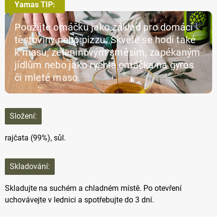
Yamas TIP:
Použijte omáčku jako základ pro domácí
těstoviny nebo pizzu. Skvěle se hodí také
k masu, zeleninovým směsím, zapékaným
jídlům nebo jako rychlá omáčka na gyros
či mleté maso.
Složení:
rajčata (99%), sůl.
Skladování:
Skladujte na suchém a chladném místě. Po otevření
uchovávejte v lednici a spotřebujte do 3 dní.