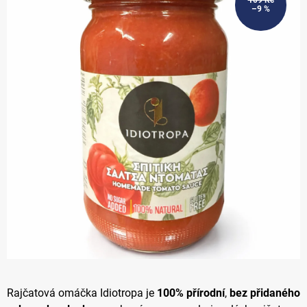
109 Kč
–9 %
z 5
hvězdiček.
Rajčatová omáčka Idiotropa je
100% přírodní
,
bez přidaného