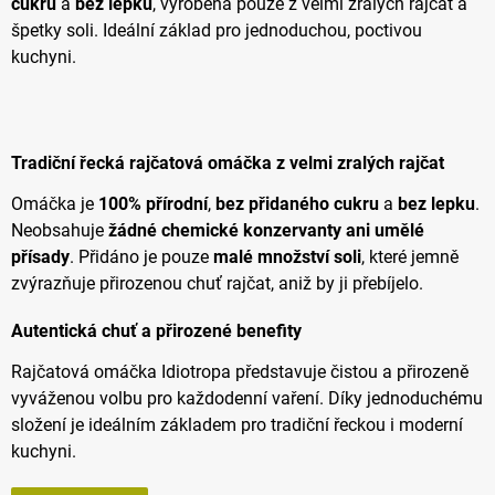
cukru
a
bez lepku
, vyrobená pouze z velmi zralých rajčat a
špetky soli. Ideální základ pro jednoduchou, poctivou
kuchyni.
Tradiční řecká rajčatová omáčka z velmi zralých rajčat
Omáčka je
100% přírodní
,
bez přidaného cukru
a
bez lepku
.
Neobsahuje
žádné chemické konzervanty ani umělé
přísady
. Přidáno je pouze
malé množství soli
, které jemně
zvýrazňuje přirozenou chuť rajčat, aniž by ji přebíjelo.
Autentická chuť a přirozené benefity
Rajčatová omáčka Idiotropa představuje čistou a přirozeně
vyváženou volbu pro každodenní vaření. Díky jednoduchému
složení je ideálním základem pro tradiční řeckou i moderní
kuchyni.