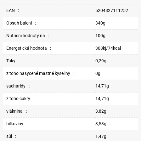
EAN
:
5204827111252
Obsah balení
:
340g
Nutriční hodnoty na
:
100g
Energetická hodnota
:
308kj/74kcal
Tuky
:
0,29g
z toho nasycené mastné kyseliny
:
0g
sacharidy
:
14,71g
z toho cukry
:
14,71g
vláknina
:
3,82g
bílkoviny
:
3,53g
sůl
:
1,47g