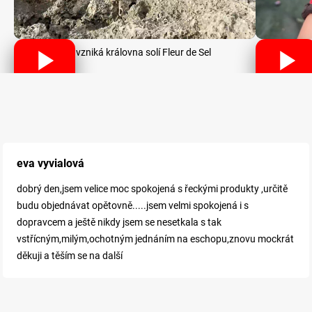
Jak vzniká královna solí Fleur de Sel
eva vyvialová
dobrý den,jsem velice moc spokojená s řeckými produkty ,určitě
budu objednávat opětovně.....jsem velmi spokojená i s
dopravcem a ještě nikdy jsem se nesetkala s tak
vstřícným,milým,ochotným jednáním na eschopu,znovu mockrát
děkuji a těším se na další