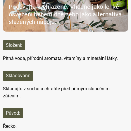
Podávejte vychlazené. Vhodné jako lehké
osvěžení během dne nebo jako alternativa
slazených nápojů.
Složení:
Pitná voda, přírodní aromata, vitamíny a minerální látky.
Skladování:
Skladujte v suchu a chraňte před přímým slunečním
zářením.
Původ:
Řecko.