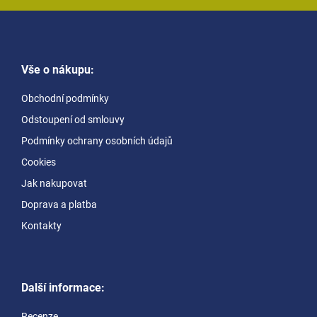
Z
á
Vše o nákupu:
p
a
Obchodní podmínky
t
Odstoupení od smlouvy
í
Podmínky ochrany osobních údajů
Cookies
Jak nakupovat
Doprava a platba
Kontakty
Další informace:
Recenze