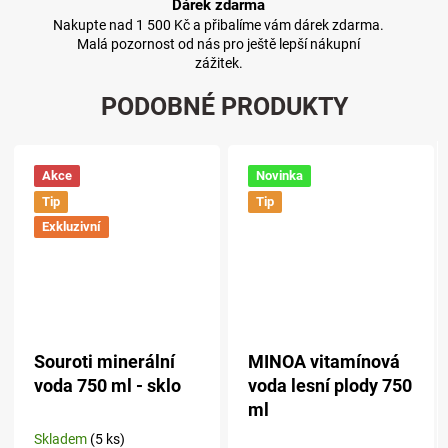
Dárek zdarma
Nakupte nad 1 500 Kč a přibalíme vám dárek zdarma.
Malá pozornost od nás pro ještě lepší nákupní
zážitek.
PODOBNÉ PRODUKTY
Akce
Novinka
Tip
Tip
Exkluzivní
Souroti minerální
MINOA vitamínová
voda 750 ml - sklo
voda lesní plody 750
ml
Skladem
(5 ks)
Průměrné