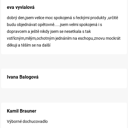
eva vyvialová
dobrý den,jsem velice moc spokojená s řeckými produkty ,určitě
budu objednávat opětovně.....jsem velmi spokojená i s
dopravcem a ještě nikdy jsem se nesetkala s tak
vstřícným,milým,ochotným jednáním na eschopu,znovu mockrát
děkuji a těším se na další
Ivana Balogová
Kamil Brauner
Výborné dochucovadlo