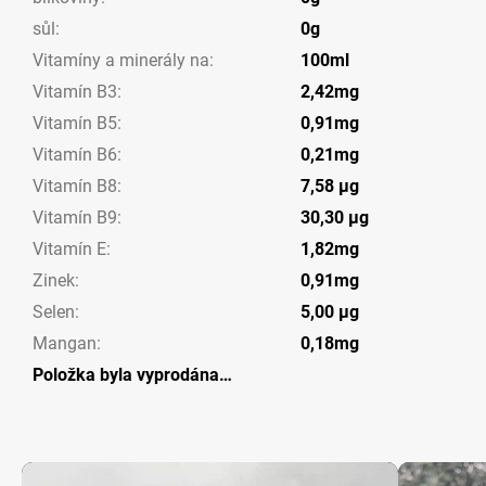
sůl
:
0g
Vitamíny a minerály na
:
100ml
Vitamín B3
:
2,42mg
Vitamín B5
:
0,91mg
Vitamín B6
:
0,21mg
Vitamín B8
:
7,58 µg
Vitamín B9
:
30,30 µg
Vitamín E
:
1,82mg
Zinek
:
0,91mg
Selen
:
5,00 µg
Mangan
:
0,18mg
Položka byla vyprodána…