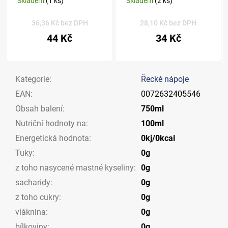
Skladem
(1 ks)
Skladem
(2 ks)
36,36 Kč bez DPH
28,10 Kč bez DPH
44 Kč
34 Kč
Kategorie
:
Řecké nápoje
EAN
:
0072632405546
Obsah balení
:
750ml
Nutriční hodnoty na
:
100ml
Energetická hodnota
:
0kj/0kcal
Tuky
:
0g
z toho nasycené mastné kyseliny
:
0g
sacharidy
:
0g
z toho cukry
:
0g
vláknina
:
0g
bílkoviny
:
0g