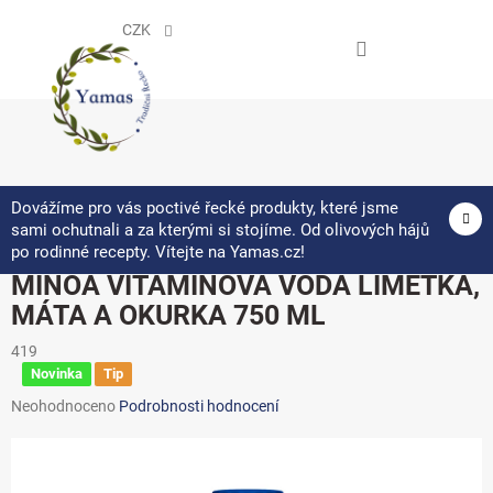
Přejít
na
CZK
obsah
NÁKUPNÍ
KOŠÍK
Dovážíme pro vás poctivé řecké produkty, které jsme
sami ochutnali a za kterými si stojíme. Od olivových hájů
po rodinné recepty. Vítejte na Yamas.cz!
MINOA VITAMÍNOVÁ VODA LIMETKA,
MÁTA A OKURKA 750 ML
419
Novinka
Tip
Průměrné
Neohodnoceno
Podrobnosti hodnocení
hodnocení
produktu
je
0,0