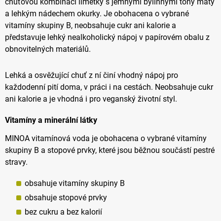
chuťovou kombinaci limetky s jemnými bylinnými tóny máty
a lehkým nádechem okurky. Je obohacena o vybrané
vitamíny skupiny B, neobsahuje cukr ani kalorie a
představuje lehký nealkoholický nápoj v papírovém obalu z
obnovitelných materiálů.
Lehká a osvěžující chuť z ní činí vhodný nápoj pro
každodenní pití doma, v práci i na cestách. Neobsahuje cukr
ani kalorie a je vhodná i pro veganský životní styl.
Vitamíny a minerální látky
MINOA vitamínová voda je obohacena o vybrané vitamíny
skupiny B a stopové prvky, které jsou běžnou součástí pestré
stravy.
obsahuje vitamíny skupiny B
obsahuje stopové prvky
bez cukru a bez kalorií