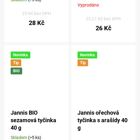
Průměrné
Vyprodáno
hodnocení
produktu
25 Kč bez DPH
23,21 Kč bez DPH
je
28 Kč
5,0
26 Kč
z 5
hvězdiček.
Novinka
Novinka
Tip
Tip
BIO
Jannis BIO
Jannis ořechová
sezamová tyčinka
tyčinka s arašídy 40
40 g
g
Skladem
(>5 ks)
Průměrné