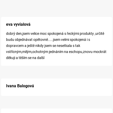
eva vyvialová
dobrý den,jsem velice moc spokojená s řeckými produkty ,určitě
budu objednávat opětovně.....jsem velmi spokojená i s
dopravcem a ještě nikdy jsem se nesetkala s tak
vstřícným,milým,ochotným jednáním na eschopu,znovu mockrát
děkuji a těším se na další
Ivana Balogová