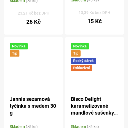
Skladem
(>5 ks)
Skladem
(>5 ks)
13,39 Kč bez DPH
23,21 Kč bez DPH
15 Kč
26 Kč
Novinka
Novinka
Tip
Tip
Řecký dárek
Exkluzivní
Jannis sezamová
Bisco Delight
tyčinka s medem 30
karamelizované
g
mandlové sušenky
100 g
Skladem
(>5 ks)
Skladem
(>5 ks)