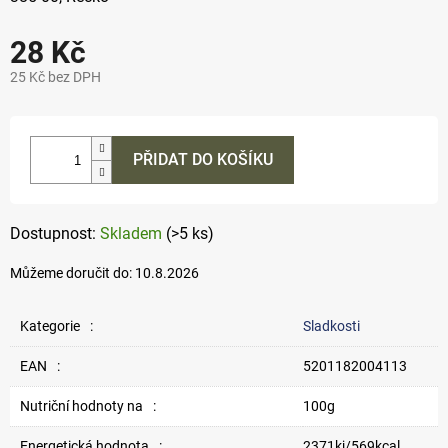
28 Kč
25 Kč bez DPH
Měrná
cena:
PŘIDAT DO KOŠÍKU
Skladem
(>5 ks)
Můžeme doručit do:
10.8.2026
Kategorie
:
Sladkosti
EAN
:
5201182004113
Nutriční hodnoty na
:
100g
Energetická hodnota
:
2371kj/569kcal