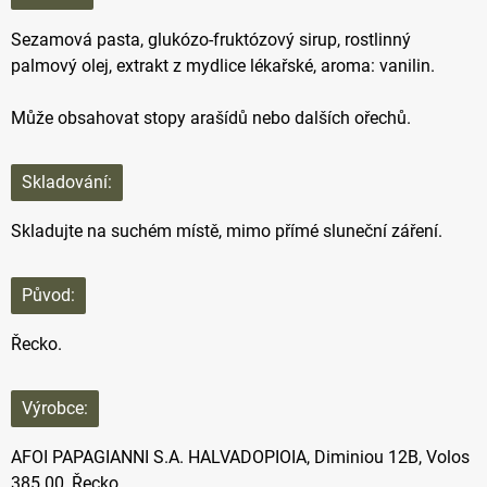
Sezamová pasta, glukózo-fruktózový sirup, rostlinný
palmový olej, extrakt z mydlice lékařské, aroma: vanilin.
Může obsahovat stopy arašídů nebo dalších ořechů.
Skladování:
Skladujte na suchém místě, mimo přímé sluneční záření.
Původ:
Řecko.
Výrobce:
AFOI PAPAGIANNI S.A. HALVADOPIOIA, Diminiou 12B, Volos
385 00, Řecko