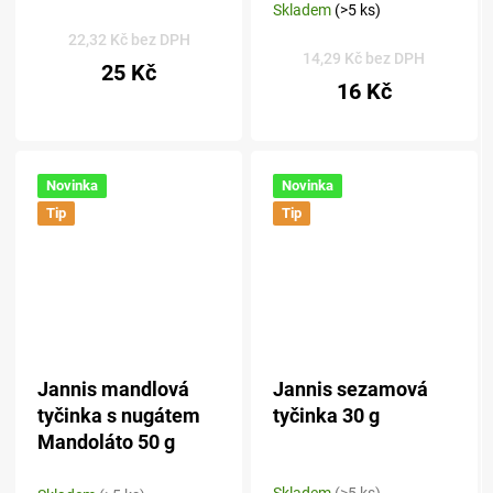
Skladem
(>5 ks)
hodnocení
produktu
22,32 Kč bez DPH
14,29 Kč bez DPH
je
25 Kč
5,0
16 Kč
z 5
hvězdiček.
Novinka
Novinka
Tip
Tip
Jannis mandlová
Jannis sezamová
tyčinka s nugátem
tyčinka 30 g
Mandoláto 50 g