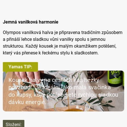
Jemná vanilková harmonie
Olympos vanilková halva je připravena tradičním způsobem
a přináší lehce sladkou vůni vanilky spolu s jemnou
strukturou. Každý kousek je malým okamžikem potěšení,
který vás přenese k řeckému stylu k sladkostem.
Yamas TIP:
Kousek halvy na cestách vás hezky
povzbudí. Je ideální jako malá svačinka
do kapsy, když potřebujete rychlou sladkou
dávku energie.
Složení: