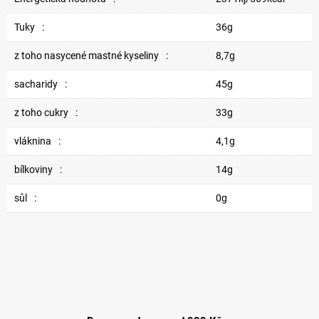
Tuky
:
36g
z toho nasycené mastné kyseliny
:
8,7g
sacharidy
:
45g
z toho cukry
:
33g
vláknina
:
4,1g
bílkoviny
:
14g
sůl
:
0g