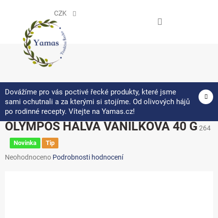
Přejít
na
CZK
obsah
NÁKUPNÍ
KOŠÍK
Dovážíme pro vás poctivé řecké produkty, které jsme
sami ochutnali a za kterými si stojíme. Od olivových hájů
po rodinné recepty. Vítejte na Yamas.cz!
OLYMPOS HALVA VANILKOVÁ 40 G
264
Novinka
Tip
Průměrné
Neohodnoceno
Podrobnosti hodnocení
hodnocení
produktu
je
0,0
z 5
hvězdiček.