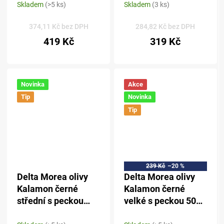
Kalamata PDO 500
ml - sklo
Skladem
(>5 ks)
Skladem
(3 ks)
Průměrné
Průměrné
ml - sklo
hodnocení
hodnocení
produktu
produktu
374,11 Kč bez DPH
284,82 Kč bez DPH
je
je
419 Kč
319 Kč
5,0
5,0
z 5
z 5
hvězdiček.
hvězdiček.
Novinka
Akce
Tip
Novinka
Tip
239 Kč
–20 %
Delta Morea olivy
Delta Morea olivy
Kalamon černé
Kalamon černé
střední s peckou
velké s peckou 500
500 g
g