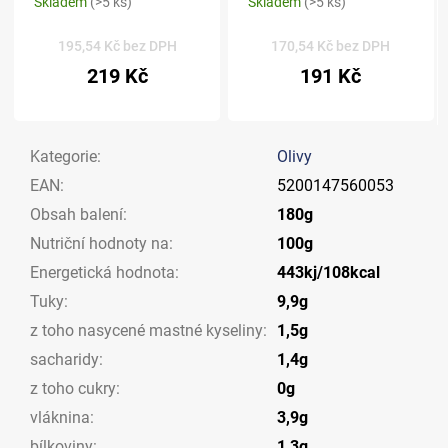
Skladem
(>5 ks)
Skladem
(>5 ks)
195,54 Kč bez DPH
170,54 Kč bez DPH
219 Kč
191 Kč
Kategorie
:
Olivy
EAN
:
5200147560053
Obsah balení
:
180g
Nutriční hodnoty na
:
100g
Energetická hodnota
:
443kj/108kcal
Tuky
:
9,9g
z toho nasycené mastné kyseliny
:
1,5g
sacharidy
:
1,4g
z toho cukry
:
0g
vláknina
:
3,9g
bílkoviny
:
1,3g