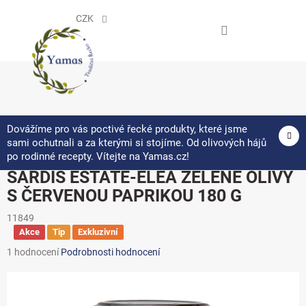
Přejít
na
CZK
obsah
NÁKUPNÍ
KOŠÍK
Dovážíme pro vás poctivé řecké produkty, které jsme
sami ochutnali a za kterými si stojíme. Od olivových hájů
po rodinné recepty. Vítejte na Yamas.cz!
SARDIS ESTATE-ELEA ZELENÉ OLIVY
S ČERVENOU PAPRIKOU 180 G
11849
Akce
Tip
Exkluzivní
Průměrné
1 hodnocení
Podrobnosti hodnocení
hodnocení
produktu
je
5,0