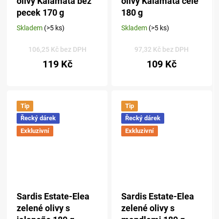
olivy Kalamata bez
olivy Kalamata celé
pecek 170 g
180 g
Skladem
(>5 ks)
Skladem
(>5 ks)
Průměrné
Průměrné
hodnocení
hodnocení
produktu
produktu
106,25 Kč bez DPH
97,32 Kč bez DPH
je
je
119 Kč
109 Kč
5,0
5,0
z 5
z 5
hvězdiček.
hvězdiček.
Tip
Tip
Řecký dárek
Řecký dárek
Exkluzivní
Exkluzivní
Sardis Estate-Elea
Sardis Estate-Elea
zelené olivy s
zelené olivy s