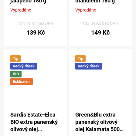
jalapeño 180 g
mandlemi 180 g
Vyprodáno
Vyprodáno
Průměrné
Průměrné
hodnocení
hodnocení
produktu
produktu
124,11 Kč bez DPH
133,04 Kč bez DPH
je
je
139 Kč
149 Kč
5,0
5,0
z 5
z 5
hvězdiček.
hvězdiček.
Tip
Tip
Řecký dárek
Řecký dárek
BIO
Exkluzivní
Sardis Estate-Elea
Green&Blu extra
BIO extra panenský
panenský olivový
olivový olej
olej Kalamata 500