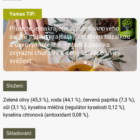
Yamas TIP:
Přidejte je nakrájené do těstovinového
salátu s cherry rajčátky, čerstvou bazalkou
a olivovým olejem – sladká paprika
zvýrazní chuť oliv a dodá salátu barvu i
svěžest.
Složení:
Zelené olivy (45,3 %), voda (44,1 %), červená paprika (7,3 %),
sůl (3,1 %), kyselina mléčná (regulátor kyselosti 0,12 %),
kyselina citronová (antioxidant 0,08 %).
Skladování: