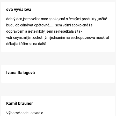
eva vyvialová
dobrý den,jsem velice moc spokojená s řeckými produkty ,určitě
budu objednávat opětovně.....jsem velmi spokojená i s
dopravcem a ještě nikdy jsem se nesetkala s tak
vstřícným,milým,ochotným jednáním na eschopu,znovu mockrát
děkuji a těším se na další
Ivana Balogová
Kamil Brauner
Výborné dochucovadlo