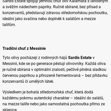
Sardis Estate spojují jemnou chuť oliv Kalamata s lahodným
a svěžím nádechem papriky. Ručně sbírané, bez přísad a
konzervantů, představují zdravou středomořskou pochoutku,
ideální jako svačina nebo doplněk k salátům a mezze
talířům.
Tradiční chuť z Messinie
Tyto olivy pocházejí z rodinných hájů
Sardis Estate
v
Messinii, kde se po generace pěstují olivovníky. Každá oliva
je ručně sbíraná v optimální zralosti, pečlivě plněná sladkou
červenou paprikou a přirozeně fermentovaná – bez přídavku
konzervantů či umělých látek.
Výsledkem je bohatá středomořská chuť, která dodá
každému pokrmu autentický charakter – ideální do salátů,
na mezze talíře nebo jako samostatná pochoutka přímo ze
sklenice.