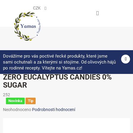
Přejít
na
CZK
obsah
NÁKUPNÍ
KOŠÍK
Dovážíme pro vás poctivé řecké produkty, které jsme
sami ochutnali a za kterými si stojíme. Od olivových hájů
po rodinné recepty. Vítejte na Yamas.cz!
ZERO EUCALYPTUS CANDIES 0%
SUGAR
252
Novinka
Tip
Průměrné
Neohodnoceno
Podrobnosti hodnocení
hodnocení
produktu
je
0,0