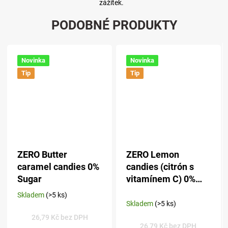
zážitek.
PODOBNÉ PRODUKTY
Novinka
Novinka
Tip
Tip
ZERO Butter
ZERO Lemon
caramel candies 0%
candies (citrón s
Sugar
vitamínem C) 0%
Sugar
Skladem
(>5 ks)
Průměrné
Skladem
(>5 ks)
hodnocení
produktu
26,79 Kč bez DPH
26,79 Kč bez DPH
je