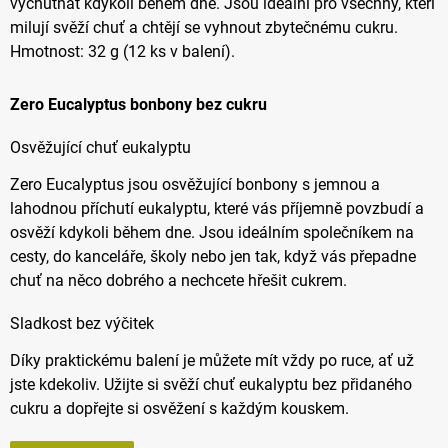
vychutnat kdykoli během dne. Jsou ideální pro všechny, kteří
milují svěží chuť a chtějí se vyhnout zbytečnému cukru.
Hmotnost: 32 g (12 ks v balení).
Zero Eucalyptus bonbony bez cukru
Osvěžující chuť eukalyptu
Zero Eucalyptus jsou osvěžující bonbony s jemnou a
lahodnou příchutí eukalyptu, které vás příjemně povzbudí a
osvěží kdykoli během dne. Jsou ideálním společníkem na
cesty, do kanceláře, školy nebo jen tak, když vás přepadne
chuť na něco dobrého a nechcete hřešit cukrem.
Sladkost bez výčitek
Díky praktickému balení je můžete mít vždy po ruce, ať už
jste kdekoliv. Užijte si svěží chuť eukalyptu bez přidaného
cukru a dopřejte si osvěžení s každým kouskem.