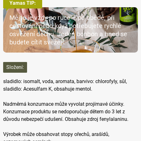
Yamas TIP:
Mějte je vždy po ruce – po obědě, při
cestování nebo když potřebujete rychlé
osvěžení dechu. Jeden bonbon a hned se
budete cítit svěžeji.
Složení:
sladidlo: isomalt, voda, aromata, barvivo: chlorofyly, sůl,
sladidlo: Acesulfam K, obsahuje mentol.
Nadměrná konzumace může vyvolat projímavé účinky.
Konzumace produktu se nedoporučuje dětem do 3 let z
důvodu nebezpečí udušení. Obsahuje zdroj fenylalaninu.
Výrobek může obsahovat stopy ořechů, arašídů,