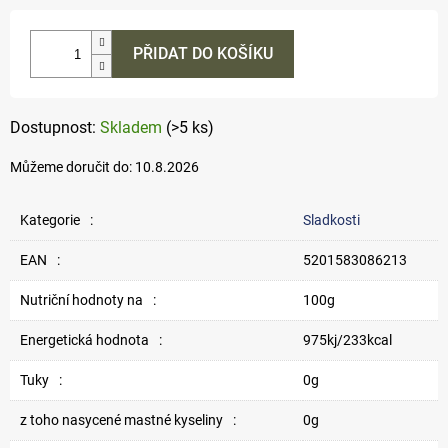
cena:
PŘIDAT DO KOŠÍKU
Skladem
(>5 ks)
Můžeme doručit do:
10.8.2026
Kategorie
:
Sladkosti
EAN
:
5201583086213
Nutriční hodnoty na
:
100g
Energetická hodnota
:
975kj/233kcal
Tuky
:
0g
z toho nasycené mastné kyseliny
:
0g