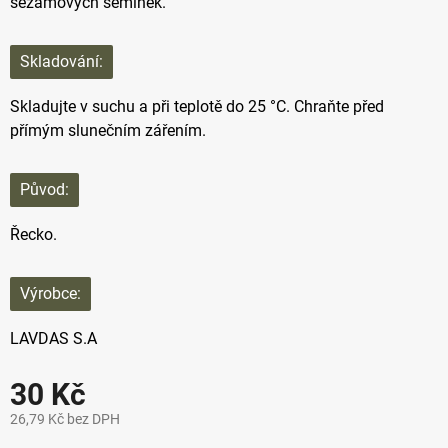
sezamových semínek.
Skladování:
Skladujte v suchu a při teplotě do 25 °C. Chraňte před
přímým slunečním zářením.
Původ:
Řecko.
Výrobce:
LAVDAS S.A
30 Kč
26,79 Kč bez DPH
Měrná