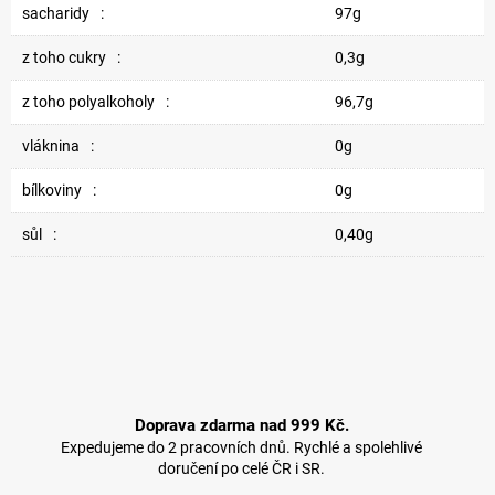
sacharidy
:
97g
z toho cukry
:
0,3g
z toho polyalkoholy
:
96,7g
vláknina
:
0g
bílkoviny
:
0g
sůl
:
0,40g
Doprava zdarma nad 999 Kč.
Expedujeme do 2 pracovních dnů. Rychlé a spolehlivé
doručení po celé ČR i SR.