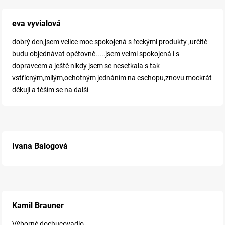
eva vyvialová
dobrý den,jsem velice moc spokojená s řeckými produkty ,určitě
budu objednávat opětovně.....jsem velmi spokojená i s
dopravcem a ještě nikdy jsem se nesetkala s tak
vstřícným,milým,ochotným jednáním na eschopu,znovu mockrát
děkuji a těším se na další
Ivana Balogová
Kamil Brauner
Výborné dochucovadlo