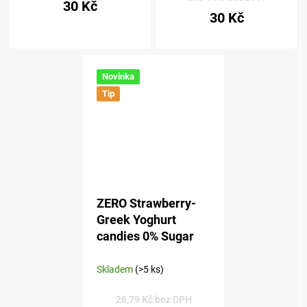
30 Kč
5,0
30 Kč
z 5
hvězdiček.
Novinka
Tip
ZERO Strawberry-
Greek Yoghurt
candies 0% Sugar
Skladem
(>5 ks)
26,79 Kč bez DPH