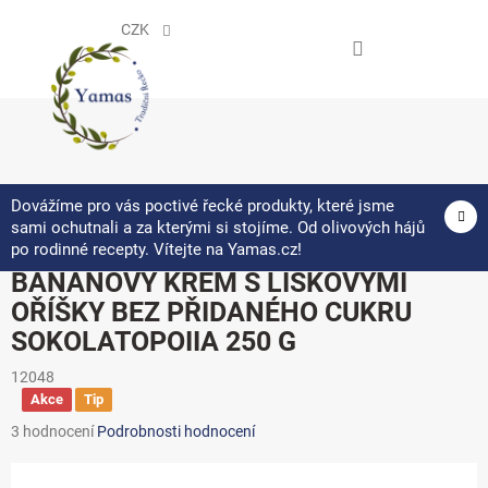
Přejít
na
CZK
obsah
NÁKUPNÍ
KOŠÍK
Dovážíme pro vás poctivé řecké produkty, které jsme
sami ochutnali a za kterými si stojíme. Od olivových hájů
po rodinné recepty. Vítejte na Yamas.cz!
BANÁNOVÝ KRÉM S LÍSKOVÝMI
OŘÍŠKY BEZ PŘIDANÉHO CUKRU
SOKOLATOPOIIA 250 G
12048
Akce
Tip
Průměrné
3 hodnocení
Podrobnosti hodnocení
hodnocení
produktu