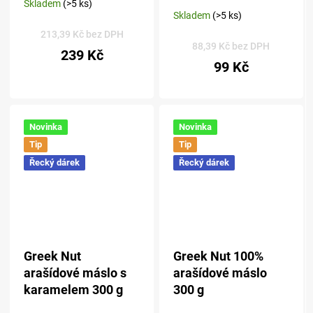
Skladem
(>5 ks)
Průměrné
Skladem
(>5 ks)
hodnocení
produktu
213,39 Kč bez DPH
88,39 Kč bez DPH
je
239 Kč
5,0
99 Kč
z 5
hvězdiček.
Novinka
Novinka
Tip
Tip
Řecký dárek
Řecký dárek
Greek Nut
Greek Nut 100%
arašídové máslo s
arašídové máslo
karamelem 300 g
300 g