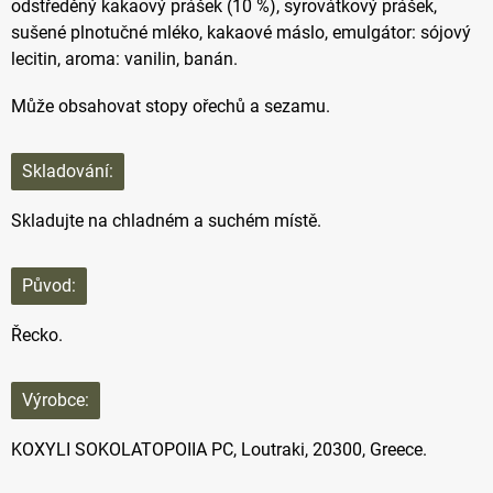
odstředěný kakaový prášek (10 %), syrovátkový prášek,
sušené plnotučné mléko, kakaové máslo, emulgátor: sójový
lecitin, aroma: vanilin, banán.
Může obsahovat stopy ořechů a sezamu.
Skladování:
Skladujte na chladném a suchém místě.
Původ:
Řecko.
Výrobce:
KOXYLI SOKOLATOPOIIA PC,
Loutraki, 20300, Greece.