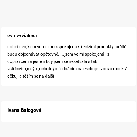
eva vyvialová
dobrý den,jsem velice moc spokojená s řeckými produkty ,určitě
budu objednávat opětovně.....jsem velmi spokojená i s
dopravcem a ještě nikdy jsem se nesetkala s tak
vstřícným,milým,ochotným jednáním na eschopu,znovu mockrát
děkuji a těším se na další
Ivana Balogová