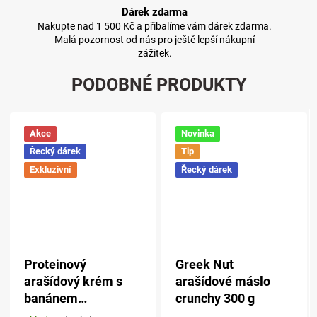
Dárek zdarma
Nakupte nad 1 500 Kč a přibalíme vám dárek zdarma.
Malá pozornost od nás pro ještě lepší nákupní
zážitek.
PODOBNÉ PRODUKTY
Akce
Novinka
Řecký dárek
Tip
Exkluzivní
Řecký dárek
Proteinový
Greek Nut
arašídový krém s
arašídové máslo
banánem
crunchy 300 g
Sokolatopoiia 250 g