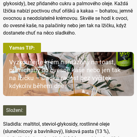
glykosidy), bez přidaného cukru a palmového oleje. Každá
lžička nabízí poctivou chuť oříšků a kakaa – bohatou, jemně
ovocnou a neodolatelně krémovou. Skvěle se hodí k ovoci,
do ovesné kaše, na palačinky nebo jen tak na lžičku, když
dostanete chuť na něco sladkého.
Yamas TIP:
Vyzkoušejte krém namazaný na toast,
přimíchaný do ovesné kaše nebo jen tak
na lžičku – sladká radost bez výčitek
kdykoliv během dne.
Složení:
Sladidla: maltitol, steviol-glykosidy, rostlinné oleje
(slunečnicový a bavlníkový), lísková pasta (13 %),