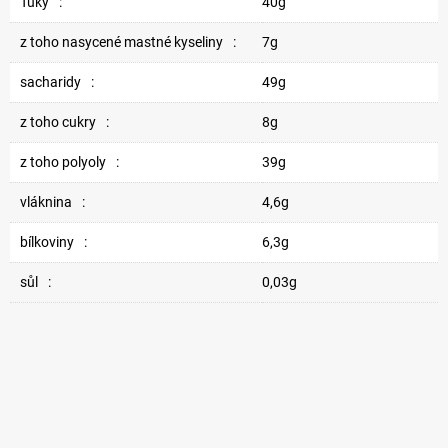
Tuky
:
40g
z toho nasycené mastné kyseliny
:
7g
sacharidy
:
49g
z toho cukry
:
8g
z toho polyoly
:
39g
vláknina
:
4,6g
bílkoviny
:
6,3g
sůl
:
0,03g