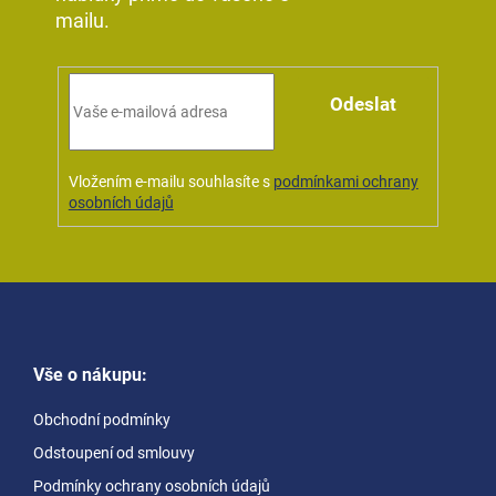
mailu.
Odeslat
Vložením e-mailu souhlasíte s
podmínkami ochrany
osobních údajů
Z
á
Vše o nákupu:
p
a
Obchodní podmínky
t
Odstoupení od smlouvy
í
Podmínky ochrany osobních údajů