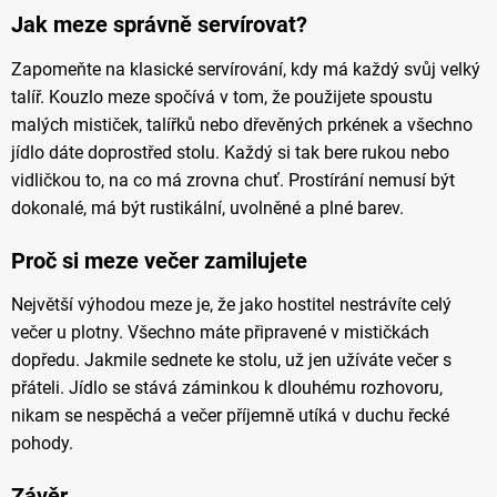
Jak meze správně servírovat?
Zapomeňte na klasické servírování, kdy má každý svůj velký
talíř. Kouzlo meze spočívá v tom, že použijete spoustu
malých mističek, talířků nebo dřevěných prkének a všechno
jídlo dáte doprostřed stolu. Každý si tak bere rukou nebo
vidličkou to, na co má zrovna chuť. Prostírání nemusí být
dokonalé, má být rustikální, uvolněné a plné barev.
Proč si meze večer zamilujete
Největší výhodou meze je, že jako hostitel nestrávíte celý
večer u plotny. Všechno máte připravené v mističkách
dopředu. Jakmile sednete ke stolu, už jen užíváte večer s
přáteli. Jídlo se stává záminkou k dlouhému rozhovoru,
nikam se nespěchá a večer příjemně utíká v duchu řecké
pohody.
Závěr