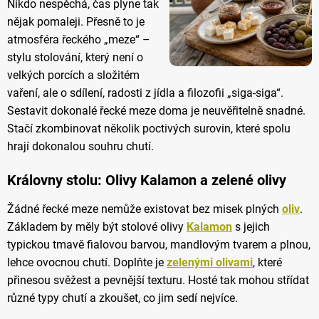
Nikdo nespěchá, čas plyne tak
nějak pomaleji. Přesně to je
atmosféra řeckého „meze“ –
stylu stolování, který není o
velkých porcích a složitém
vaření, ale o sdílení, radosti z jídla a filozofii „siga-siga“.
Sestavit dokonalé řecké meze doma je neuvěřitelně snadné.
Stačí zkombinovat několik poctivých surovin, které spolu
hrají dokonalou souhru chutí.
Královny stolu: Olivy Kalamon a zelené olivy
Žádné řecké meze nemůže existovat bez misek plných
oliv
.
Základem by měly být stolové olivy
Kalamon
s jejich
typickou tmavě fialovou barvou, mandlovým tvarem a plnou,
lehce ovocnou chutí. Doplňte je
zelenými olivami
, které
přinesou svěžest a pevnější texturu. Hosté tak mohou střídat
různé typy chutí a zkoušet, co jim sedí nejvíce.