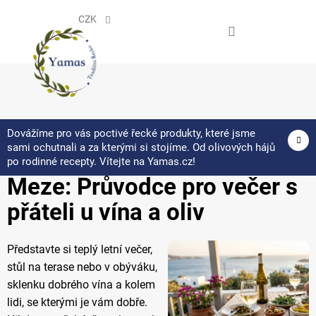
Přejít
na
CZK
obsah
NÁKUPNÍ
KOŠÍK
Dovážíme pro vás poctivé řecké produkty, které jsme
sami ochutnali a za kterými si stojíme. Od olivových hájů
Jak sestavit dokonalé řecké
po rodinné recepty. Vítejte na Yamas.cz!
Meze: Průvodce pro večer s
přáteli u vína a oliv
Představte si teplý letní večer,
stůl na terase nebo v obýváku,
sklenku dobrého vína a kolem
lidi, se kterými je vám dobře.