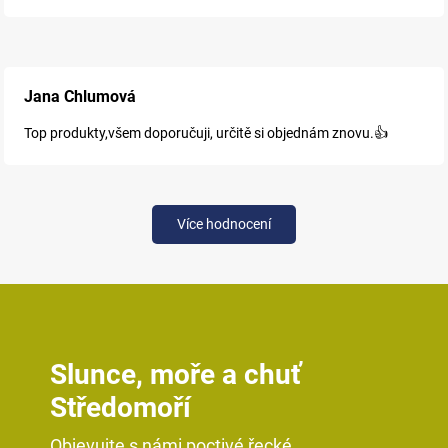
Jana Chlumová
Top produkty,všem doporučuji, určitě si objednám znovu.👍
Více hodnocení
Slunce, moře a chuť
Středomoří
Objevujte s námi poctivé řecké