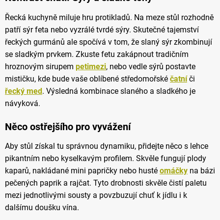
Řecká kuchyně miluje hru protikladů. Na meze stůl rozhodně
patří sýr feta nebo vyzrálé tvrdé sýry. Skutečné tajemství
řeckých gurmánů ale spočívá v tom, že slaný sýr zkombinují
se sladkým prvkem. Zkuste fetu zakápnout tradičním
hroznovým sirupem
petimezi
, nebo vedle sýrů postavte
mističku, kde bude vaše oblíbené středomořské
čatní
či
řecký med
. Výsledná kombinace slaného a sladkého je
návyková.
Něco ostřejšího pro vyvážení
Aby stůl získal tu správnou dynamiku, přidejte něco s lehce
pikantním nebo kyselkavým profilem. Skvěle fungují plody
kaparů, nakládané mini papričky nebo husté
omáčky
na bázi
pečených paprik a rajčat. Tyto drobnosti skvěle čistí paletu
mezi jednotlivými sousty a povzbuzují chuť k jídlu i k
dalšímu doušku vína.