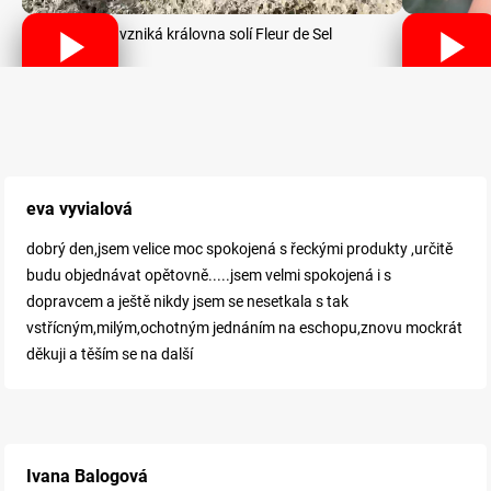
Jak vzniká královna solí Fleur de Sel
eva vyvialová
dobrý den,jsem velice moc spokojená s řeckými produkty ,určitě
budu objednávat opětovně.....jsem velmi spokojená i s
dopravcem a ještě nikdy jsem se nesetkala s tak
vstřícným,milým,ochotným jednáním na eschopu,znovu mockrát
děkuji a těším se na další
Ivana Balogová