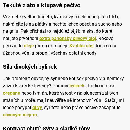
Tekuté zlato a křupavé pečivo
Vezměte světlou bagetu, kváskový chléb nebo pita chléb,
nakrájejte je na plátky a nechte lehce opéct na sucho nebo
na grilu. Pak přichází to nejdůležitější: miska, do které
nalijete prvotřídní
extra panenský olivový olej
. Řekové
pečivo do
oleje
přímo namáčejí.
Kvalitní olej
dodá stolu
úžasnou vůni a propojí všechny ostatní chody.
Síla divokých bylinek
Jak proměnit obyčejný sýr nebo kousek pečiva v autentický
zážitek z řecké taverny? Pomocí
bylinek
. Tradiční řecké
oregano
nebo tymián, které vyrostly na sluncem zalitých
stráních u moře, mají neuvěřitelně intenzivní vůni. Stačí jimi
lehce posypat
olivy
, sýr feta nebo právě pečivo zakápnuté
olivovým olejem
.
Kontrast chutí: Sýry a sladké tóny