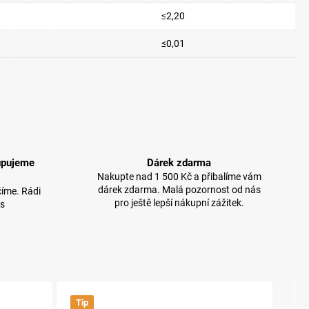
≤2,20
≤0,01
upujeme
Dárek zdarma
Nakupte nad 1 500 Kč a přibalíme vám
dárek zdarma. Malá pozornost od nás
íme. Rádi
pro ještě lepší nákupní zážitek.
 s
Tip