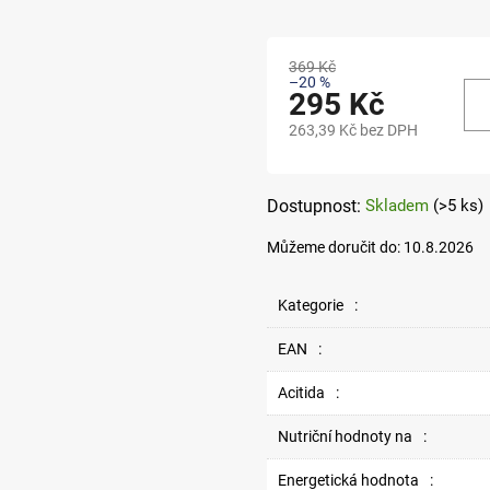
369 Kč
–20 %
295 Kč
263,39 Kč bez DPH
Měrná
cena:
Skladem
(>5 ks)
Můžeme doručit do:
10.8.2026
Kategorie
:
EAN
:
Acitida
:
Nutriční hodnoty na
:
Energetická hodnota
: