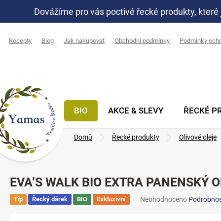
Přejít
Dovážíme pro vás poctivé řecké produkty, které 
na
obsah
Recepty
Blog
Jak nakupovat
Obchodní podmínky
Podmínky ochr
BIO
AKCE & SLEVY
ŘECKÉ P
Domů
Řecké produkty
Olivové oleje
EVA’S WALK BIO EXTRA PANENSKÝ O
Průměrné
Tip
Řecký dárek
BIO
Exkluzivní
Neohodnoceno
Podrobnos
hodnocení
produktu