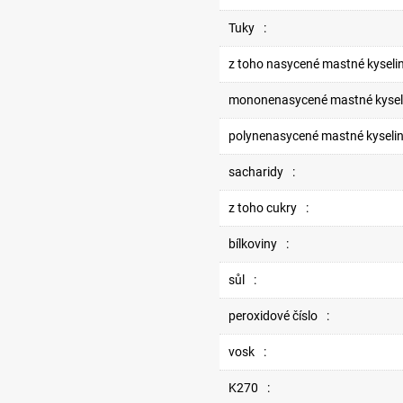
Tuky
:
z toho nasycené mastné kyseli
mononenasycené mastné kysel
polynenasycené mastné kyseli
sacharidy
:
z toho cukry
:
bílkoviny
:
sůl
:
peroxidové číslo
:
vosk
:
K270
: