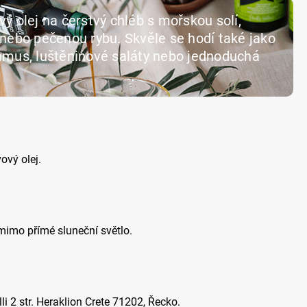
ý olej na čerstvý chléb s mořskou solí,
 nebo pečenou rybu. Skvěle se hodí také jako
mmus, luštěninové saláty nebo jednoduchá
ový olej.
mimo přímé sluneční světlo.
i 2 str. Heraklion Crete 71202, Řecko.