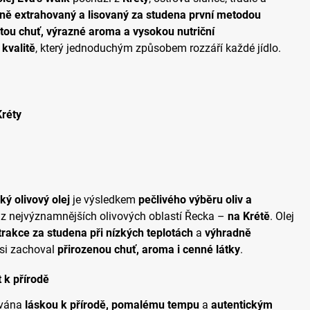
eně extrahovaný a lisovaný za studena první metodou
stou chuť, výrazné aroma a vysokou nutriční
 kvalitě
, který jednoduchým způsobem rozzáří každé jídlo.
Kréty
ý olivový olej
je výsledkem
pečlivého výběru oliv a
 z nejvýznamnějších olivových oblastí Řecka –
na Krétě
. Olej
rakce za studena při nízkých teplotách
a
výhradně
 si zachoval
přirozenou chuť, aroma i cenné látky
.
t k přírodě
ována
láskou k přírodě, pomalému tempu
a
autentickým