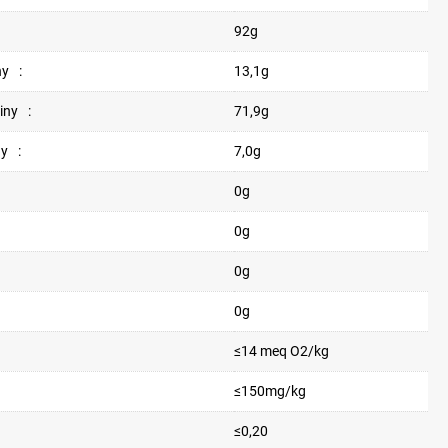
92g
ny
:
13,1g
iny
:
71,9g
ny
:
7,0g
0g
0g
0g
0g
≤14 meq O2/kg
≤150mg/kg
≤0,20