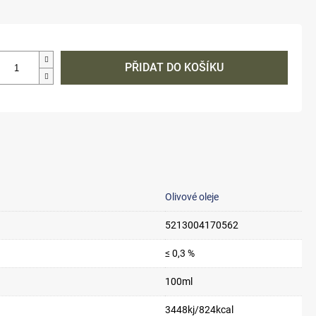
PŘIDAT DO KOŠÍKU
Olivové oleje
5213004170562
≤ 0,3 %
100ml
3448kj/824kcal