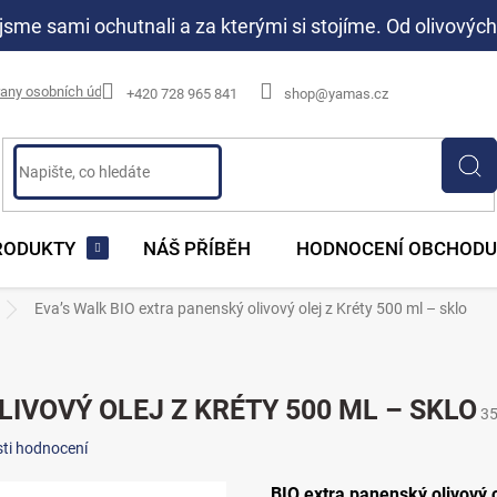
jsme sami ochutnali a za kterými si stojíme. Od olivových
any osobních údajů
+420 728 965 841
shop@yamas.cz
RODUKTY
NÁŠ PŘÍBĚH
HODNOCENÍ OBCHODU
Eva’s Walk BIO extra panenský olivový olej z Kréty 500 ml – sklo
LIVOVÝ OLEJ Z KRÉTY 500 ML – SKLO
3
ti hodnocení
BIO extra panenský olivový o