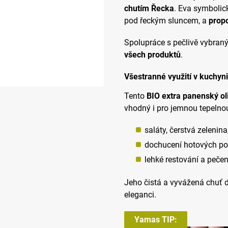
chutím Řecka
. Eva symbolick
pod řeckým sluncem, a
propo
Spolupráce s pečlivě vybran
všech produktů
.
Všestranné využití v kuchyni
Tento
BIO extra panenský oli
vhodný i pro jemnou tepelno
saláty, čerstvá zelenina,
dochucení hotových pokr
lehké restování a pečen
Jeho čistá a vyvážená chuť
eleganci.
Yamas TIP: