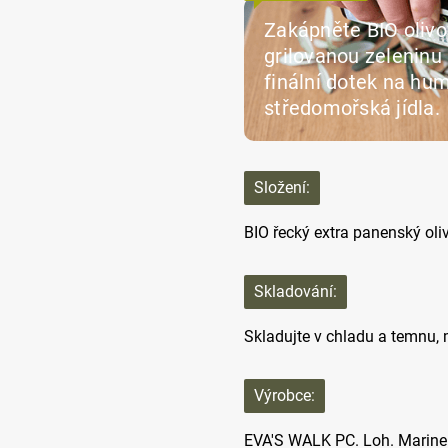
Zakápněte BIO olivov
grilovanou zeleninu
finální dotek na hu
středomořská jídla.
Složení:
BIO řecký extra panenský oliv
Skladování:
Skladujte v chladu a temnu, 
Výrobce:
EVA'S WALK PC. Loh. Marinell