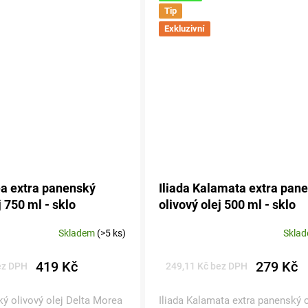
Tip
Exkluzivní
a extra panenský
Iliada Kalamata extra pan
j 750 ml - sklo
olivový olej 500 ml - sklo
Skladem
(>5 ks)
Skla
Průměrné
hodnocení
produktu
419 Kč
279 Kč
ez DPH
249,11 Kč bez DPH
je
5,0
ký olivový olej Delta Morea
Iliada Kalamata extra panenský 
z 5