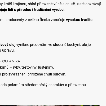
y kráčí krajinou, sbírá přirozené vůně a chutě, které dozrávají
juje lidi s přírodou i tradičními výrobci
.
ými producenty z celého Řecka zaručuje
vysokou kvalitu
vový olej
vynikne především ve studené kuchyni, ale je
u úpravu.
 sýry a dipy,
mů – ryby, těstoviny, luštěniny,
í pro zvýraznění přirozené chuti surovin.
 dodá pokrmům středomořský charakter a přirozenou