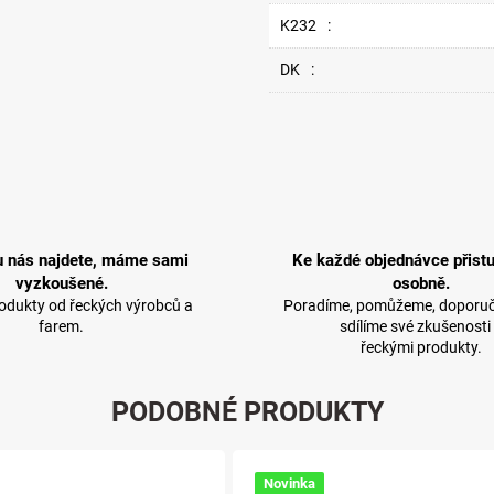
K232
:
DK
:
u nás najdete, máme sami
Ke každé objednávce přist
vyzkoušené.
osobně.
rodukty od řeckých výrobců a
Poradíme, pomůžeme, doporuč
farem.
sdílíme své zkušenosti
řeckými produkty.
PODOBNÉ PRODUKTY
Novinka