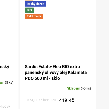
Řecký dárek
BIO
Exkluzivní
enský
Sardis Estate-Elea BIO extra
panenský olivový olej Kalamata
PDO 500 ml - sklo
dem
(5 ks)
Skladem
(>5 ks)
Průměrné
hodnocení
produktu
419 Kč
374,11 Kč bez DPH
je
olivový
5,0