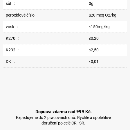
sůl
:
0g
peroxidové číslo
:
≤20 meq O2/kg
vosk
:
≤150mg/kg
K270
:
≤0,20
K232
:
≤2,50
DK
:
≤0,01
Doprava zdarma nad 999 Kč.
Expedujeme do 2 pracovních dnů. Rychlé a spolehlivé
doručení po celé ČR i SR.