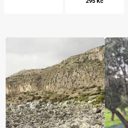
295 Kč
z 5
hvězdiček.