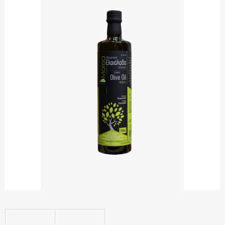
z 5
hvězdiček.