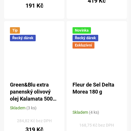
419 Kč
5,0
191 Kč
z 5
hvězdiček.
Tip
Novinka
Řecký dárek
Řecký dárek
Exkluzivní
Green&Blu extra
Fleur de Sel Delta
panenský olivový
Morea 180 g
olej Kalamata 500
ml - sklo
Skladem
(3 ks)
Průměrné
Skladem
(4 ks)
hodnocení
produktu
284,82 Kč bez DPH
168,75 Kč bez DPH
je
319 Kč