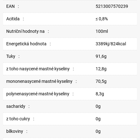
EAN
:
5213007570239
Acitida
:
≤ 0,8%
Nutriční hodnoty na
:
100ml
Energetická hodnota
:
3389kj/824kcal
Tuky
:
91,6g
z toho nasycené mastné kyseliny
:
12,8g
mononenasycené mastné kyseliny
:
70,5g
polynenasycené mastné kyseliny
:
8,3g
sacharidy
:
0g
z toho cukry
:
0g
bílkoviny
:
0g