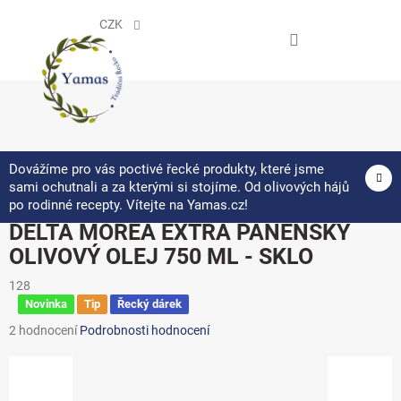
Přejít
na
CZK
obsah
NÁKUPNÍ
KOŠÍK
Dovážíme pro vás poctivé řecké produkty, které jsme
sami ochutnali a za kterými si stojíme. Od olivových hájů
po rodinné recepty. Vítejte na Yamas.cz!
DELTA MOREA EXTRA PANENSKÝ
OLIVOVÝ OLEJ 750 ML - SKLO
128
Novinka
Tip
Řecký dárek
Průměrné
2 hodnocení
Podrobnosti hodnocení
hodnocení
produktu
je
5,0