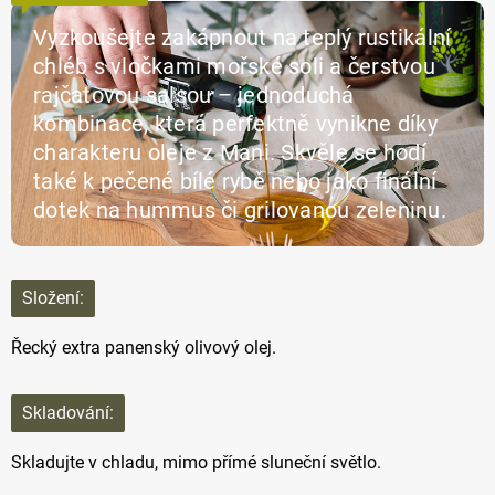
Vyzkoušejte zakápnout na teplý rustikální
chléb s vločkami mořské soli a čerstvou
rajčatovou salsou – jednoduchá
kombinace, která perfektně vynikne díky
charakteru oleje z Mani. Skvěle se hodí
také k pečené bílé rybě nebo jako finální
dotek na hummus či grilovanou zeleninu.
Složení:
Řecký extra panenský olivový olej.
Skladování:
Skladujte v chladu, mimo přímé sluneční světlo.