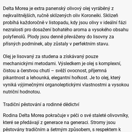
Delta Morea je extra panenský olivový olej vyráběný z
nejkvalitnějších, ručně sklízených oliv Koroneiki. Sklizeň
probíhá každoročně v listopadu, kdy jsou olivy v ideální fázi
nezralosti pro dosažení bohatého aroma a vysokého obsahu
polyfenolů. Plody jsou denně převáženy do lisovny za
přísných podmínek, aby zůstaly v perfektním stavu.
Olej je lisovaný za studena a získávaný pouze
mechanickými metodami. Výsledkem je olej s komplexní,
čistou a čerstvou chutí – svěží ovocnost, příjemná
pikantnost a lehounká, elegantní hořkost. Je to olej, který
vyniká výjimečnými organoleptickými vlastnostmi a vysokou
nutriční hodnotou.
Tradiční pěstování a rodinné dědictví
Rodina Delta Morea pokračuje v péči o své staleté olivovníky,
které se předávají z generace na generaci. Stromy jsou
pěstovány tradičním a šetrným způsobem, s respektem k