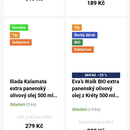
5,0
189 Kč
z 5
hvězdiček.
Novinka
Tip
Tip
Řecký dárek
Exkluzivní
BIO
Exkluzivní
369 Kč
–20 %
Iliada Kalamata
Eva’s Walk BIO extra
extra panenský
panenský olivový
olivový olej 500 ml -
olej z Kréty 500 ml –
sklo
sklo
Skladem
(5 ks)
Průměrné
Skladem
(>5 ks)
hodnocení
produktu
249,11 Kč bez DPH
263,39 Kč bez DPH
je
279 Kč
5,0