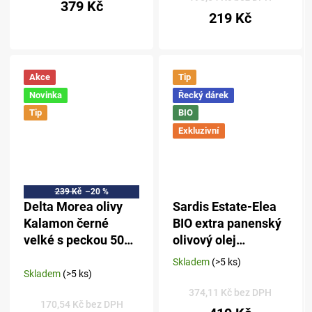
379 Kč
5,0
219 Kč
z 5
hvězdiček.
Akce
Tip
Novinka
Řecký dárek
Tip
BIO
Exkluzivní
239 Kč
–20 %
Delta Morea olivy
Sardis Estate-Elea
Kalamon černé
BIO extra panenský
velké s peckou 500
olivový olej
g
Kalamata PDO 500
Skladem
(>5 ks)
Průměrné
ml - sklo
Skladem
(>5 ks)
hodnocení
produktu
374,11 Kč bez DPH
170,54 Kč bez DPH
je