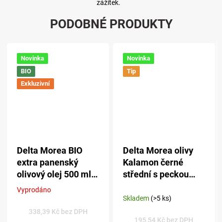
zážitek.
PODOBNÉ PRODUKTY
Novinka
Novinka
BIO
Tip
Exkluzivní
Delta Morea BIO
Delta Morea olivy
extra panenský
Kalamon černé
olivový olej 500 ml -
střední s peckou
plech
500 g
Vyprodáno
Průměrné
Skladem
(>5 ks)
hodnocení
produktu
338,39 Kč bez DPH
195,54 Kč bez DPH
je