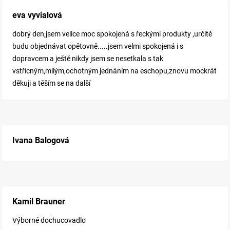
eva vyvialová
dobrý den,jsem velice moc spokojená s řeckými produkty ,určitě
budu objednávat opětovně.....jsem velmi spokojená i s
dopravcem a ještě nikdy jsem se nesetkala s tak
vstřícným,milým,ochotným jednáním na eschopu,znovu mockrát
děkuji a těším se na další
Ivana Balogová
Kamil Brauner
Výborné dochucovadlo