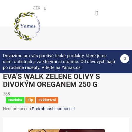
Přejít
na
CZK
obsah
NÁKUPNÍ
KOŠÍK
Dovážíme pro vás poctivé řecké produkty, které jsme
sami ochutnali a za kterými si stojíme. Od olivových hájů
po rodinné recepty. Vítejte na Yamas.cz!
EVA'S WALK ZELENÉ OLIVY S
DIVOKÝM OREGANEM 250 G
365
Novinka
Tip
Exkluzivní
Průměrné
Neohodnoceno
Podrobnosti hodnocení
hodnocení
produktu
je
0,0