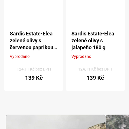
Sardis Estate-Elea
Sardis Estate-Elea
zelené olivy s
zelené olivy s
červenou paprikou
jalapeño 180 g
180 g
Vyprodáno
Vyprodáno
Průměrné
Průměrné
hodnocení
hodnocení
produktu
produktu
124,11 Kč bez DPH
124,11 Kč bez DPH
je
je
139 Kč
139 Kč
5,0
5,0
z 5
z 5
hvězdiček.
hvězdiček.