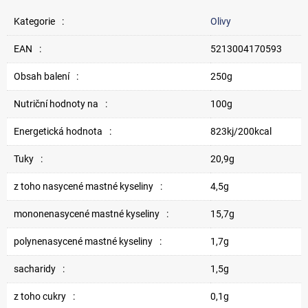
Kategorie
:
Olivy
EAN
:
5213004170593
Obsah balení
:
250g
Nutriční hodnoty na
:
100g
Energetická hodnota
:
823kj/200kcal
Tuky
:
20,9g
z toho nasycené mastné kyseliny
:
4,5g
mononenasycené mastné kyseliny
:
15,7g
polynenasycené mastné kyseliny
:
1,7g
sacharidy
:
1,5g
z toho cukry
:
0,1g