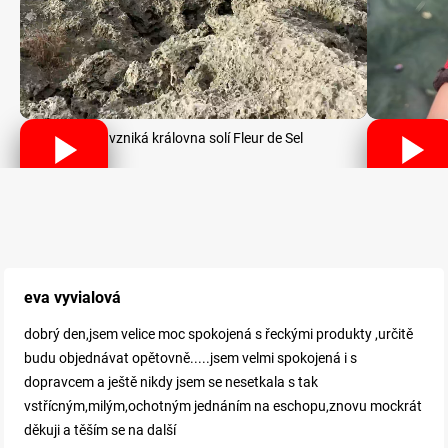
Jak vzniká královna solí Fleur de Sel
eva vyvialová
dobrý den,jsem velice moc spokojená s řeckými produkty ,určitě
budu objednávat opětovně.....jsem velmi spokojená i s
dopravcem a ještě nikdy jsem se nesetkala s tak
vstřícným,milým,ochotným jednáním na eschopu,znovu mockrát
děkuji a těším se na další