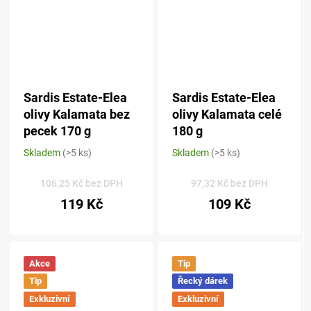
Sardis Estate-Elea
Sardis Estate-Elea
olivy Kalamata bez
olivy Kalamata celé
pecek 170 g
180 g
Skladem
(>5 ks)
Skladem
(>5 ks)
Průměrné
Průměrné
hodnocení
hodnocení
produktu
produktu
106,25 Kč bez DPH
97,32 Kč bez DPH
je
je
119 Kč
109 Kč
5,0
5,0
z 5
z 5
hvězdiček.
hvězdiček.
Akce
Tip
Tip
Řecký dárek
Exkluzivní
Exkluzivní