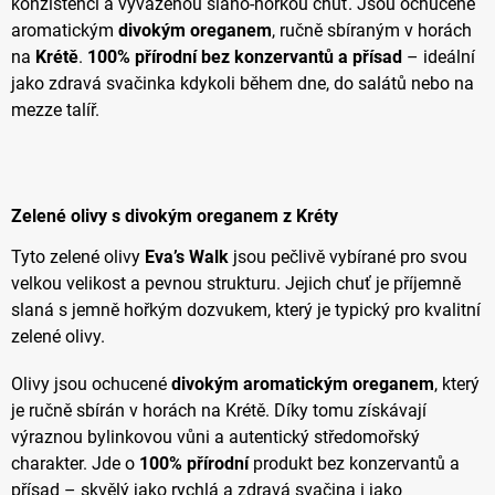
konzistenci a vyváženou slano-hořkou chuť. Jsou ochucené
aromatickým
divokým oreganem
, ručně sbíraným v horách
na
Krétě
.
100% přírodní bez konzervantů a přísad
– ideální
jako zdravá svačinka kdykoli během dne, do salátů nebo na
mezze talíř.
Zelené olivy s divokým oreganem z Kréty
Tyto zelené olivy
Eva’s Walk
jsou pečlivě vybírané pro svou
velkou velikost a pevnou strukturu. Jejich chuť je příjemně
slaná s jemně hořkým dozvukem, který je typický pro kvalitní
zelené olivy.
Olivy jsou ochucené
divokým aromatickým oreganem
, který
je ručně sbírán v horách na Krétě. Díky tomu získávají
výraznou bylinkovou vůni a autentický středomořský
charakter. Jde o
100% přírodní
produkt bez konzervantů a
přísad – skvělý jako rychlá a zdravá svačina i jako