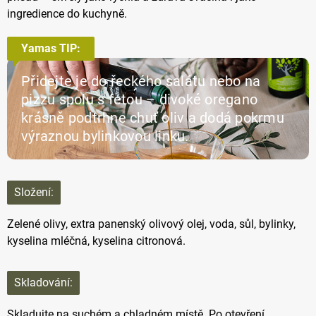
ingredience do kuchyně.
Yamas TIP:
Přidejte je do řeckého salátu nebo na
pizzu spolu s fetou – divoké oregano
krásně podtrhne chuť oliv a dodá pokrmu
výraznou bylinkovou linku.
Složení:
Zelené olivy, extra panenský olivový olej, voda, sůl, bylinky,
kyselina mléčná, kyselina citronová.
Skladování:
Skladujte na suchém a chladném místě. Po otevření