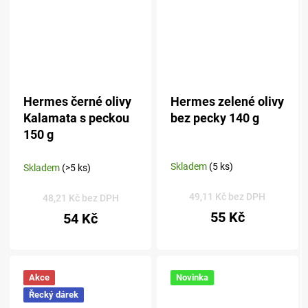
Hermes černé olivy
Hermes zelené olivy
Kalamata s peckou
bez pecky 140 g
150 g
Skladem
(5 ks)
Skladem
(>5 ks)
49,11 Kč bez DPH
48,21 Kč bez DPH
55 Kč
54 Kč
Akce
Novinka
Řecký dárek