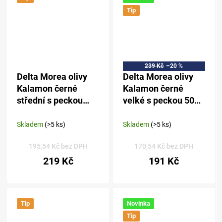
Tip
239 Kč
–20 %
Delta Morea olivy
Delta Morea olivy
Kalamon černé
Kalamon černé
střední s peckou
velké s peckou 500
500 g
g
Skladem
(>5 ks)
Skladem
(>5 ks)
195,54 Kč bez DPH
170,54 Kč bez DPH
219 Kč
191 Kč
Tip
Novinka
Tip