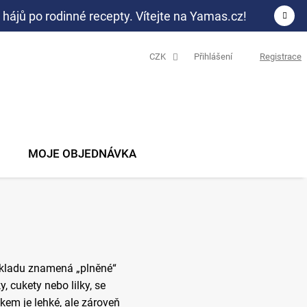
 hájů po rodinné recepty. Vítejte na Yamas.cz!
CZK
Přihlášení
Registrace
N
K
MOJE OBJEDNÁVKA
řekladu znamená „plněné“
, cukety nebo lilky, se
kem je lehké, ale zároveň