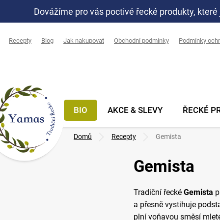
Přejít
Dovážíme pro vás poctivé řecké produkty, které 
na
obsah
Recepty
Blog
Jak nakupovat
Obchodní podmínky
Podmínky ochr
BIO
AKCE & SLEVY
ŘECKÉ P
Domů
Recepty
Gemista
Gemista
Tradiční řecké
Gemista
p
a přesně vystihuje podsta
plní voňavou směsí mleté