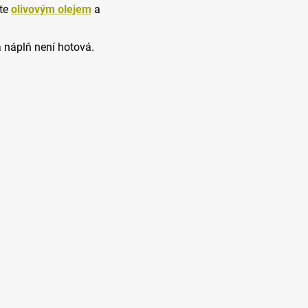
jte
olivovým olejem
a
a náplň není hotová.