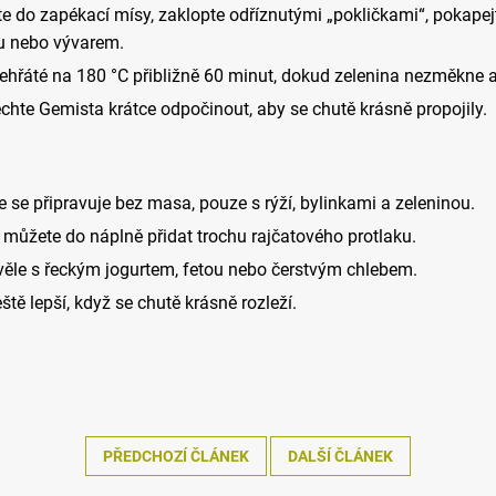
te do zapékací mísy, zaklopte odříznutými „pokličkami“, pokape
ou nebo vývarem.
dehřáté na 180 °C přibližně 60 minut, dokud zelenina nezměkne 
hte Gemista krátce odpočinout, aby se chutě krásně propojily.
 se připravuje bez masa, pouze s rýží, bylinkami a zeleninou.
 můžete do náplně přidat trochu rajčatového protlaku.
ěle s řeckým jogurtem, fetou nebo čerstvým chlebem.
eště lepší, když se chutě krásně rozleží.
PŘEDCHOZÍ ČLÁNEK
DALŠÍ ČLÁNEK