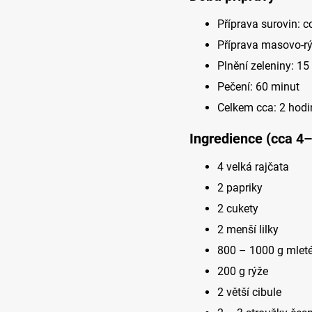
Příprava surovin: 
Příprava masovo-rý
Plnění zeleniny: 15
Pečení: 60 minut
Celkem cca: 2 hodi
Ingredience (cca 4–
4 velká rajčata
2 papriky
2 cukety
2 menší lilky
800 – 1000 g mlet
200 g rýže
2 větší cibule