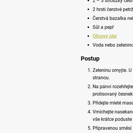
2 – 3 stroužky čes
2 hrsti čerstvé petr
Čerstvá bazalka ne
Sůl a pepř
Olivový olej
Voda nebo zelenino
Postup
Zeleninu omyjte. U r
stranou.
Na pánvi rozehřejt
prolisovaný česnek 
Přidejte mleté mas
Vmíchejte nasekano
vše krátce poduste 
Připravenou směsí 