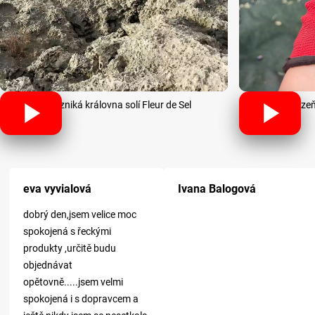
Jak vzniká královna solí Fleur de Sel
Sklize
Hodnocení obchodu je 5 z 5 hvězdi
eva vyvialová
Ivana Balogová
dobrý den,jsem velice moc
spokojená s řeckými
produkty ,určitě budu
objednávat
opětovně.....jsem velmi
spokojená i s dopravcem a