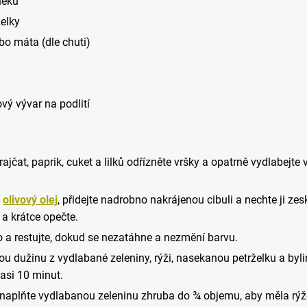
neku
želky
bo máta (dle chuti)
vý vývar na podlití
ajčat, paprik, cuket a lilků odřízněte vršky a opatrně vydlabejte 
e
olivový olej
, přidejte nadrobno nakrájenou cibuli a nechte ji zes
a krátce opečte.
o a restujte, dokud se nezatáhne a nezmění barvu.
u dužinu z vydlabané zeleniny, rýži, nasekanou petrželku a byl
asi 10 minut.
naplňte vydlabanou zeleninu zhruba do ¾ objemu, aby měla rýž