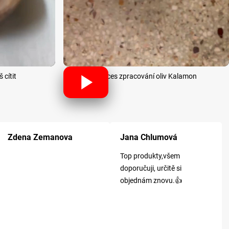
 cítit
Proces zpracování oliv Kalamon
k.
Hodnocení obchodu je 5 z 5 hvězdiček.
Hodnocení obchodu je 5 z 5 hvězdiček
Ho
Zdena Zemanova
Jana Chlumová
Top produkty,všem
doporučuji, určitě si
objednám znovu.👍