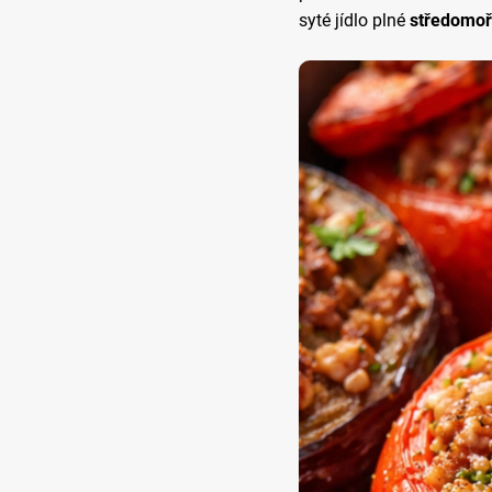
syté jídlo plné
středomoř