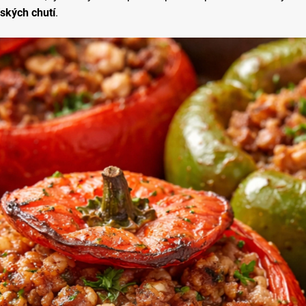
ských chutí
.