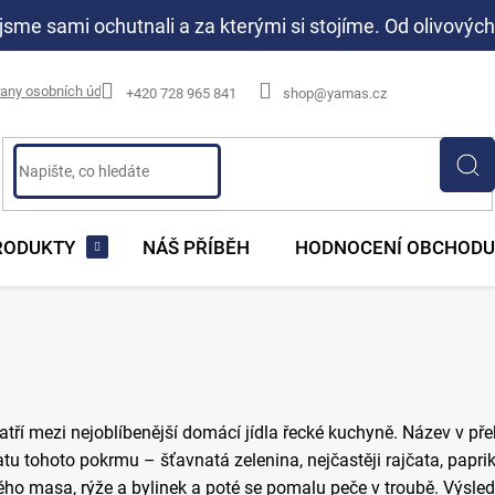
jsme sami ochutnali a za kterými si stojíme. Od olivových
any osobních údajů
+420 728 965 841
shop@yamas.cz
RODUKTY
NÁŠ PŘÍBĚH
HODNOCENÍ OBCHODU
atří mezi nejoblíbenější domácí jídla řecké kuchyně. Název v p
tu tohoto pokrmu – šťavnatá zelenina, nejčastěji rajčata, papriky
ho masa, rýže a bylinek a poté se pomalu peče v troubě. Výsled