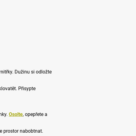
vnitřky. Dužinu si odložte
klovatět. Přisypte
inky.
Osolte
, opepřete a
e prostor nabobtnat.