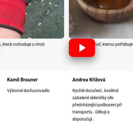
ň, která rozhoduje o chuti
Chuť, kterou potřebuješ
ček.
Hodnocení obchodu je 5 z 5 hvězdiček.
Hodnocení obchodu je 5 z 5 hvězdiče
Kamil Brauner
Andrea Křížová
Výborné dochucovadlo
Rychlé doručení , kvalitně
zabalené skleničky oliv
předcházející poškození při
transportu . Děkuji a
doporučuji .