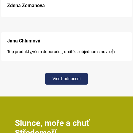
Zdena Zemanova
Jana Chlumová
Top produkty,všem doporučuji, určitě si objednám znovu.👍
Více hodnocení
Slunce, moře a chuť
Středomoří