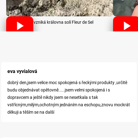
Jak vzniká královna solí Fleur de Sel
eva vyvialová
dobrý den,jsem velice moc spokojená s řeckými produkty ,určitě
budu objednávat opětovně.....jsem velmi spokojená i s
dopravcem a ještě nikdy jsem se nesetkala s tak
vstřícným,milým,ochotným jednáním na eschopu,znovu mockrát
děkuji a těším se na další