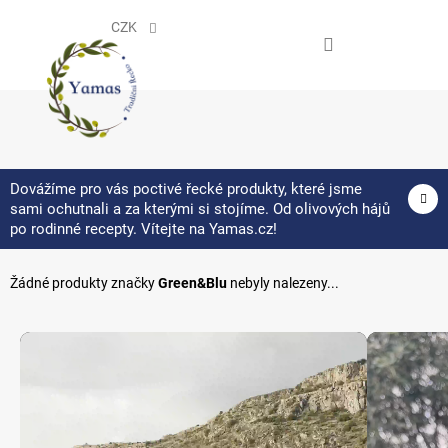
Přejít
na
CZK
obsah
NÁKUPNÍ
KOŠÍK
Dovážíme pro vás poctivé řecké produkty, které jsme
sami ochutnali a za kterými si stojíme. Od olivových hájů
Green&Blu
po rodinné recepty. Vítejte na Yamas.cz!
Žádné produkty značky
Green&Blu
nebyly nalezeny...