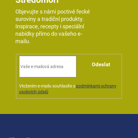
Objevujte s námi poctivé řecké
suroviny a tradiční produkty.
Inspirace, recepty i speciální
nabídky přímo do vašeho e-
mailu.
Odeslat
Vložením e-mailu souhlasíte s
podmínkami ochrany
osobních údajů
Z
á