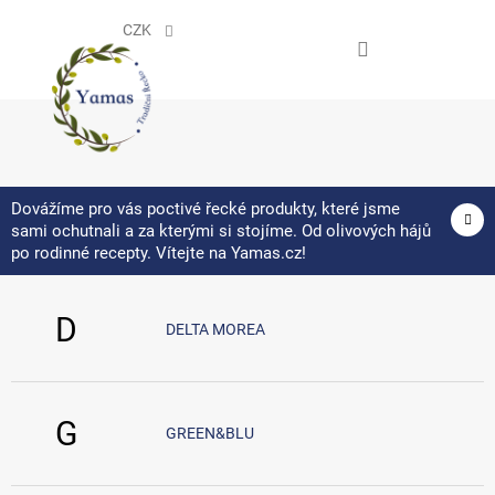
Přejít
na
CZK
obsah
NÁKUPNÍ
KOŠÍK
Dovážíme pro vás poctivé řecké produkty, které jsme
sami ochutnali a za kterými si stojíme. Od olivových hájů
Všechny značky A-Z
po rodinné recepty. Vítejte na Yamas.cz!
D
DELTA MOREA
G
GREEN&BLU