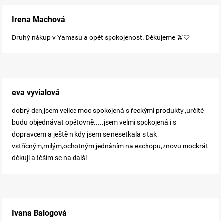
Irena Machová
Druhý nákup v Yamasu a opět spokojenost. Děkujeme 🫒🤍
eva vyvialová
dobrý den,jsem velice moc spokojená s řeckými produkty ,určitě
budu objednávat opětovně.....jsem velmi spokojená i s
dopravcem a ještě nikdy jsem se nesetkala s tak
vstřícným,milým,ochotným jednáním na eschopu,znovu mockrát
děkuji a těším se na další
Ivana Balogová