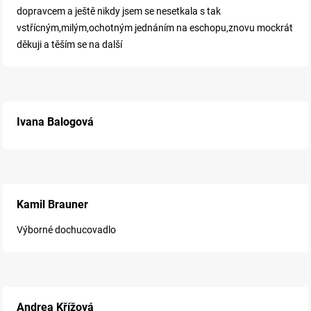
dopravcem a ještě nikdy jsem se nesetkala s tak
vstřícným,milým,ochotným jednáním na eschopu,znovu mockrát
děkuji a těším se na další
Ivana Balogová
Kamil Brauner
Výborné dochucovadlo
Andrea Křížová