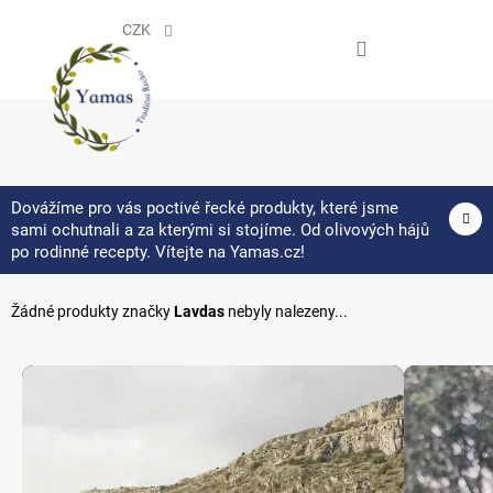
Přejít
na
CZK
obsah
NÁKUPNÍ
KOŠÍK
Dovážíme pro vás poctivé řecké produkty, které jsme
sami ochutnali a za kterými si stojíme. Od olivových hájů
Lavdas
po rodinné recepty. Vítejte na Yamas.cz!
Žádné produkty značky
Lavdas
nebyly nalezeny...