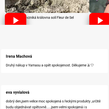
Jak vzniká královna solí Fleur de Sel
Irena Machová
Druhý nákup v Yamasu a opět spokojenost. Děkujeme 🫒🤍
eva vyvialová
dobrý den,jsem velice moc spokojená s řeckými produkty ,určitě
budu objednávat opětovně.....jsem velmi spokojená i s