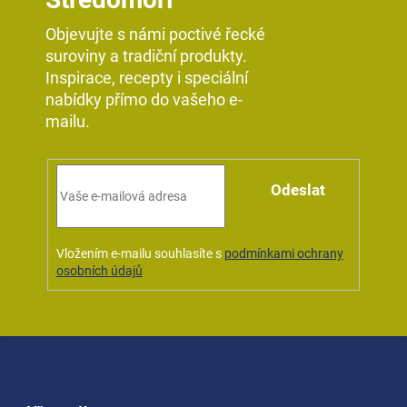
Objevujte s námi poctivé řecké
suroviny a tradiční produkty.
Inspirace, recepty i speciální
nabídky přímo do vašeho e-
mailu.
Odeslat
Vložením e-mailu souhlasíte s
podmínkami ochrany
osobních údajů
Z
á