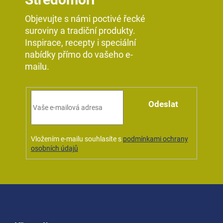
Objevujte s námi poctivé řecké
suroviny a tradiční produkty.
Inspirace, recepty i speciální
nabídky přímo do vašeho e-
mailu.
Odeslat
Vložením e-mailu souhlasíte s
podmínkami ochrany
osobních údajů
Z
á