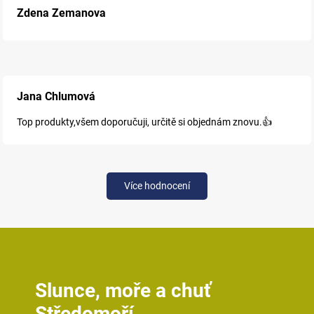
Zdena Zemanova
Jana Chlumová
Top produkty,všem doporučuji, určitě si objednám znovu.👍
Více hodnocení
Slunce, moře a chuť
Středomoří