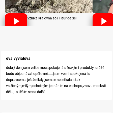
Jak vzniká královna solí Fleur de Sel
eva vyvialová
dobrý den,jsem velice moc spokojená s řeckými produkty ,určitě
budu objednávat opětovně.....jsem velmi spokojená i s
dopravcem a ještě nikdy jsem se nesetkala s tak
vstřícným,milým,ochotným jednáním na eschopu,znovu mockrát
děkuji a těším se na další