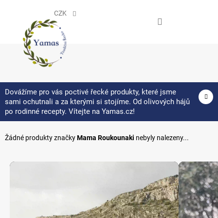
Přejít
na
CZK
obsah
NÁKUPNÍ
KOŠÍK
Dovážíme pro vás poctivé řecké produkty, které jsme
sami ochutnali a za kterými si stojíme. Od olivových hájů
Mama Roukounaki
po rodinné recepty. Vítejte na Yamas.cz!
Žádné produkty značky
Mama Roukounaki
nebyly nalezeny...