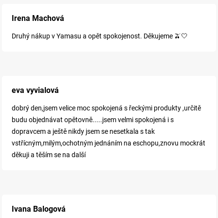
Irena Machová
Druhý nákup v Yamasu a opět spokojenost. Děkujeme 🫒🤍
eva vyvialová
dobrý den,jsem velice moc spokojená s řeckými produkty ,určitě
budu objednávat opětovně.....jsem velmi spokojená i s
dopravcem a ještě nikdy jsem se nesetkala s tak
vstřícným,milým,ochotným jednáním na eschopu,znovu mockrát
děkuji a těším se na další
Ivana Balogová