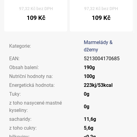
97,32 Kč bez DPH
97,32 Kč bez DPH
109 Kč
109 Kč
Marmelády &
Kategorie
:
džemy
EAN
:
5213004170685
Obsah balení
:
190g
Nutriční hodnoty na
:
100g
Energetická hodnota
:
223kj/53kcal
Tuky
:
0g
z toho nasycené mastné
0g
kyseliny
:
sacharidy
:
11,6g
z toho cukry
:
5,6g
bílkoviny
:
<0,2g