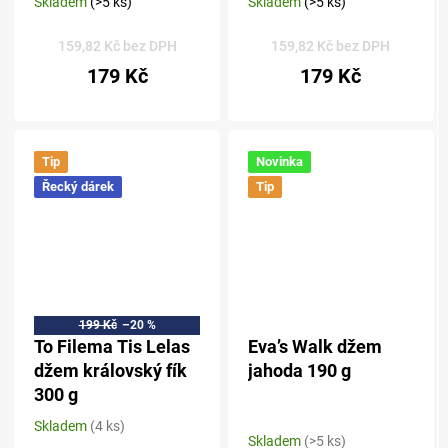
Skladem
(>5 ks)
Skladem
(>5 ks)
Průměrné
Průměrné
hodnocení
hodnocení
produktu
produktu
159,82 Kč bez DPH
159,82 Kč bez DPH
je
je
179 Kč
179 Kč
5,0
5,0
z 5
z 5
hvězdiček.
hvězdiček.
Tip
Novinka
Řecký dárek
Tip
199 Kč
–20 %
To Filema Tis Lelas
Eva’s Walk džem
džem královský fík
jahoda 190 g
300 g
Skladem
(4 ks)
Průměrné
Skladem
(>5 ks)