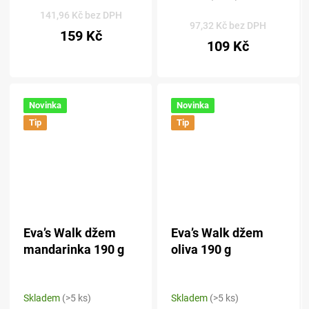
hodnocení
produktu
141,96 Kč bez DPH
97,32 Kč bez DPH
je
159 Kč
5,0
109 Kč
z 5
hvězdiček.
Novinka
Novinka
Tip
Tip
Eva’s Walk džem
Eva’s Walk džem
mandarinka 190 g
oliva 190 g
Skladem
(>5 ks)
Skladem
(>5 ks)