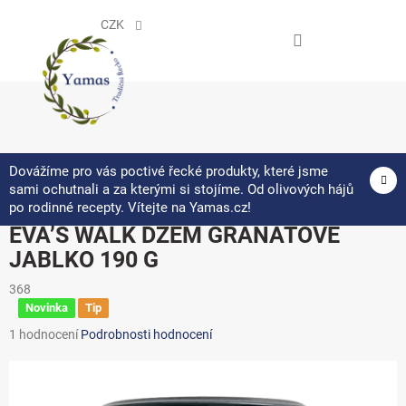
Přejít
na
CZK
obsah
NÁKUPNÍ
KOŠÍK
Dovážíme pro vás poctivé řecké produkty, které jsme
sami ochutnali a za kterými si stojíme. Od olivových hájů
po rodinné recepty. Vítejte na Yamas.cz!
EVA’S WALK DŽEM GRANÁTOVÉ
JABLKO 190 G
368
Novinka
Tip
Průměrné
1 hodnocení
Podrobnosti hodnocení
hodnocení
produktu
je
5,0