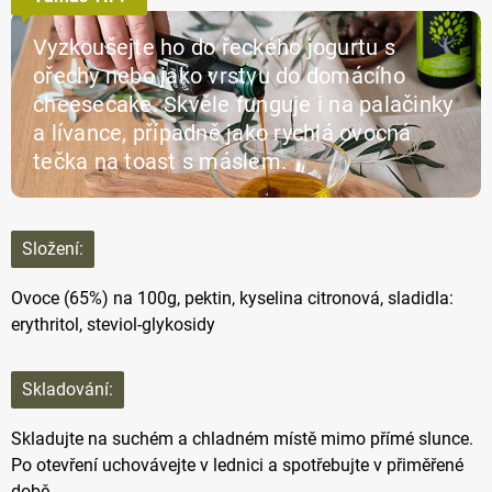
Vyzkoušejte ho do řeckého jogurtu s
ořechy nebo jako vrstvu do domácího
cheesecake. Skvěle funguje i na palačinky
a lívance, případně jako rychlá ovocná
tečka na toast s máslem.
Složení:
Ovoce (65%) na 100g, pektin, kyselina citronová, sladidla:
erythritol, steviol-glykosidy
Skladování:
Skladujte na suchém a chladném místě mimo přímé slunce.
Po otevření uchovávejte v lednici a spotřebujte v přiměřené
době.