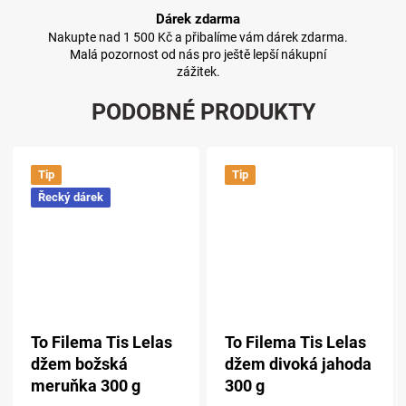
Dárek zdarma
Nakupte nad 1 500 Kč a přibalíme vám dárek zdarma.
Malá pozornost od nás pro ještě lepší nákupní
zážitek.
PODOBNÉ PRODUKTY
Tip
Tip
Řecký dárek
To Filema Tis Lelas
To Filema Tis Lelas
džem božská
džem divoká jahoda
meruňka 300 g
300 g