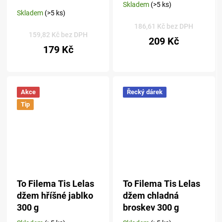
Skladem
(>5 ks)
Průměrné
Skladem
(>5 ks)
hodnocení
produktu
186,61 Kč bez DPH
159,82 Kč bez DPH
je
209 Kč
5,0
179 Kč
z 5
hvězdiček.
Akce
Řecký dárek
Tip
To Filema Tis Lelas
To Filema Tis Lelas
džem hříšné jablko
džem chladná
300 g
broskev 300 g