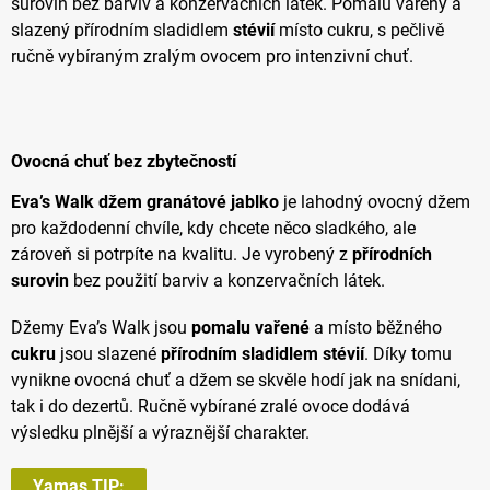
surovin bez barviv a konzervačních látek. Pomalu vařený a
slazený přírodním sladidlem
stévií
místo cukru, s pečlivě
ručně vybíraným zralým ovocem pro intenzivní chuť.
Ovocná chuť bez zbytečností
Eva’s Walk džem granátové jablko
je lahodný ovocný džem
pro každodenní chvíle, kdy chcete něco sladkého, ale
zároveň si potrpíte na kvalitu. Je vyrobený z
přírodních
surovin
bez použití barviv a konzervačních látek.
Džemy Eva’s Walk jsou
pomalu vařené
a místo běžného
cukru
jsou slazené
přírodním sladidlem stévií
. Díky tomu
vynikne ovocná chuť a džem se skvěle hodí jak na snídani,
tak i do dezertů. Ručně vybírané zralé ovoce dodává
výsledku plnější a výraznější charakter.
Yamas TIP: