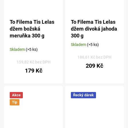
To Filema Tis Lelas
To Filema Tis Lelas
džem božská
džem divoká jahoda
meruňka 300 g
300 g
Skladem
(>5 ks)
Průměrné
Skladem
(>5 ks)
hodnocení
produktu
186,61 Kč bez DPH
159,82 Kč bez DPH
je
209 Kč
5,0
179 Kč
z 5
hvězdiček.
Akce
Řecký dárek
Tip