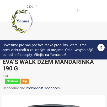
Přejít
na
CZK
obsah
NÁKUPNÍ
KOŠÍK
Dovážíme pro vás poctivé řecké produkty, které jsme
sami ochutnali a za kterými si stojíme. Od olivových hájů
po rodinné recepty. Vítejte na Yamas.cz!
EVA’S WALK DŽEM MANDARINKA
190 G
374
Novinka
Tip
Průměrné
Neohodnoceno
Podrobnosti hodnocení
hodnocení
produktu
je
0,0