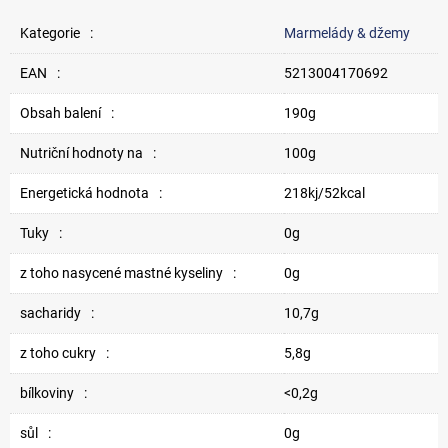
Kategorie
:
Marmelády & džemy
EAN
:
5213004170692
Obsah balení
:
190g
Nutriční hodnoty na
:
100g
Energetická hodnota
:
218kj/52kcal
Tuky
:
0g
z toho nasycené mastné kyseliny
:
0g
sacharidy
:
10,7g
z toho cukry
:
5,8g
bílkoviny
:
<0,2g
sůl
:
0g