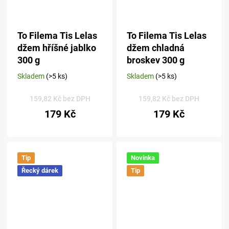
To Filema Tis Lelas
To Filema Tis Lelas
džem hříšné jablko
džem chladná
300 g
broskev 300 g
Skladem
(>5 ks)
Skladem
(>5 ks)
Průměrné
Průměrné
hodnocení
hodnocení
produktu
produktu
159,82 Kč bez DPH
159,82 Kč bez DPH
je
je
179 Kč
179 Kč
5,0
5,0
z 5
z 5
hvězdiček.
hvězdiček.
Tip
Novinka
Řecký dárek
Tip