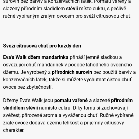
surovin bez barviv a konzervačních látek. Pomalu vařený a
slazený přírodním sladidlem
stévií
místo cukru, s pečlivě
ručně vybíraným zralým ovocem pro svěží citrusovou chuť.
Svěží citrusová chuť pro každý den
Eva’s Walk džem mandarinka
přináší jemně sladkou a
osvěžující chuť mandarinek v podobě lahodného ovocného
džemu. Je vyrobený z
přírodních surovin
bez použití barviv a
konzervačních látek, takže si můžete vychutnat čistou chuť
ovoce bez zbytečností.
Džemy Eva’s Walk jsou
pomalu vařené
a slazené
přírodním
sladidlem stévií
namísto cukru. Díky tomu si zachovávají
svěžest, přirozené aroma a vyváženou chuť. Ručně vybírané
zralé ovoce dodává džemu lehkost a příjemný citrusový
charakter.