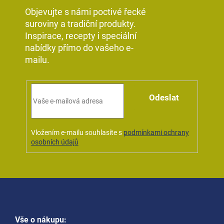
Objevujte s námi poctivé řecké
suroviny a tradiční produkty.
Inspirace, recepty i speciální
nabídky přímo do vašeho e-
mailu.
Odeslat
Vložením e-mailu souhlasíte s
podmínkami ochrany
osobních údajů
Z
á
Vše o nákupu:
p