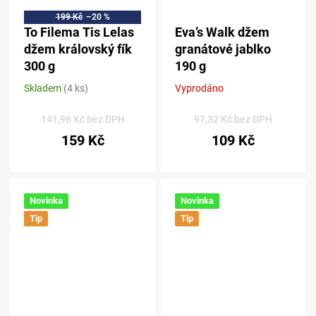
199 Kč
–20 %
To Filema Tis Lelas
Eva’s Walk džem
džem královský fík
granátové jablko
300 g
190 g
Skladem
(4 ks)
Vyprodáno
Průměrné
Průměrné
hodnocení
hodnocení
produktu
produktu
141,96 Kč bez DPH
97,32 Kč bez DPH
je
je
159 Kč
109 Kč
5,0
5,0
z 5
z 5
hvězdiček.
hvězdiček.
Novinka
Novinka
Tip
Tip