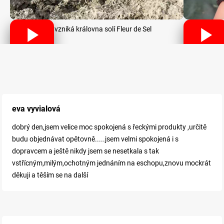
Jak vzniká královna solí Fleur de Sel
eva vyvialová
dobrý den,jsem velice moc spokojená s řeckými produkty ,určitě
budu objednávat opětovně.....jsem velmi spokojená i s
dopravcem a ještě nikdy jsem se nesetkala s tak
vstřícným,milým,ochotným jednáním na eschopu,znovu mockrát
děkuji a těším se na další