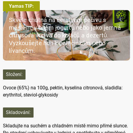
Yamas TIP:
Skvěle chutná na čerstvém pečivu s
máslem, v bílém jogurtu nebo jako jemná
citrusová vrstva do koláčů a dezertů.
Vyzkoušejte ho i k palačinkám nebo
lívancům.
Složení:
Ovoce (65%) na 100g, pektin, kyselina citronová, sladidla:
erythritol, steviol-glykosidy
Skladování:
Skladujte na suchém a chladném místě mimo přímé slunce.
Po otevření uchovávejte v lednici a spotřebujte v přiměřené