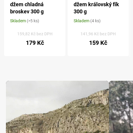
džem chladná
džem královský fík
broskev 300 g
300 g
Skladem
(>5 ks)
Skladem
(4 ks)
Průměrné
Průměrné
hodnocení
hodnocení
produktu
produktu
159,82 Kč bez DPH
141,96 Kč bez DPH
je
je
179 Kč
159 Kč
5,0
5,0
z 5
z 5
hvězdiček.
hvězdiček.