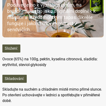
Podávejte ho k vyzrálým sýrům, na
bruschettu nebo jako originální doplněk k
masům a středomořským tapas. Skvěle
funguje i jako chuťový kontrast v
sendvičích.
Složení:
Ovoce (65%) na 100g, pektin, kyselina citronová, sladidla:
erythritol, steviol-glykosidy
Skladování:
Skladujte na suchém a chladném místě mimo přímé slunce.
Po otevření uchovávejte v lednici a spotřebujte v přiměřené
době.