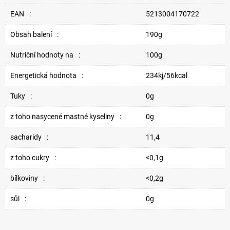
EAN
:
5213004170722
Obsah balení
:
190g
Nutriční hodnoty na
:
100g
Energetická hodnota
:
234kj/56kcal
Tuky
:
0g
z toho nasycené mastné kyseliny
:
0g
sacharidy
:
11,4
z toho cukry
:
<0,1g
bílkoviny
:
<0,2g
sůl
:
0g