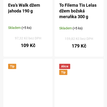
Eva’s Walk džem
To Filema Tis Lelas
jahoda 190 g
džem božská
meruňka 300 g
Skladem
(>5 ks)
Skladem
(>5 ks)
97,32 Kč bez DPH
159,82 Kč bez DPH
109 Kč
179 Kč
Tip
Akce
Tip