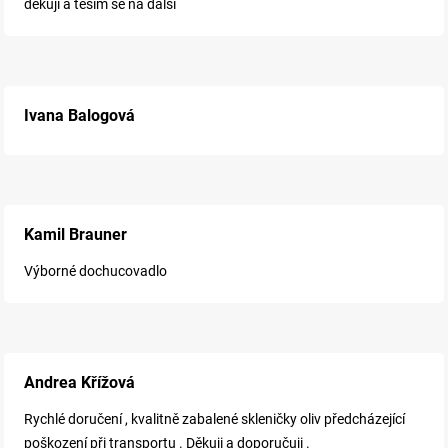
děkuji a těším se na další
Ivana Balogová
Kamil Brauner
Výborné dochucovadlo
Andrea Křížová
Rychlé doručení , kvalitně zabalené skleničky oliv předcházející
poškození při transportu . Děkuji a doporučuji .