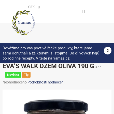
Přejít
na
CZK
obsah
NÁKUPNÍ
KOŠÍK
Dovážíme pro vás poctivé řecké produkty, které jsme
sami ochutnali a za kterými si stojíme. Od olivových hájů
po rodinné recepty. Vítejte na Yamas.cz!
EVA’S WALK DŽEM OLIVA 190 G
377
Novinka
Tip
Průměrné
Neohodnoceno
Podrobnosti hodnocení
hodnocení
produktu
je
0,0
z 5
hvězdiček.