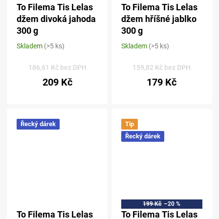
To Filema Tis Lelas
To Filema Tis Lelas
džem divoká jahoda
džem hříšné jablko
300 g
300 g
Skladem
(>5 ks)
Skladem
(>5 ks)
Průměrné
Průměrné
hodnocení
hodnocení
produktu
produktu
186,61 Kč bez DPH
159,82 Kč bez DPH
je
je
209 Kč
179 Kč
5,0
5,0
z 5
z 5
hvězdiček.
hvězdiček.
Řecký dárek
Tip
Řecký dárek
199 Kč
–20 %
To Filema Tis Lelas
To Filema Tis Lelas