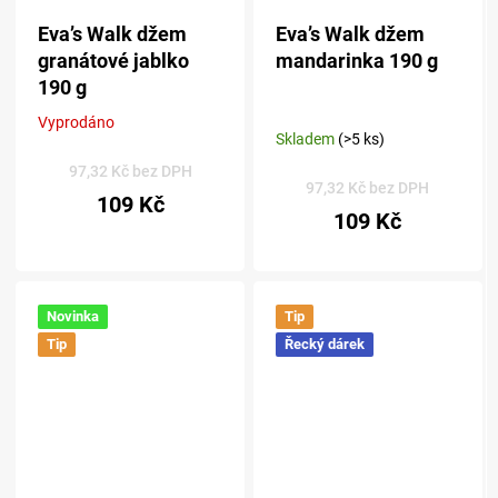
Eva’s Walk džem
Eva’s Walk džem
granátové jablko
mandarinka 190 g
190 g
Vyprodáno
Průměrné
Skladem
(>5 ks)
hodnocení
produktu
97,32 Kč bez DPH
97,32 Kč bez DPH
je
109 Kč
5,0
109 Kč
z 5
hvězdiček.
Novinka
Tip
Tip
Řecký dárek