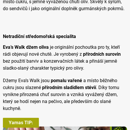
místo cukru, s jemně vyváženou chutí oliv. Skvělý k sýrům,
do sendvičů i jako originální doplněk gurmánských pokrmů.
Netradiční středomořská specialita
Eva’s Walk džem oliva
je originální pochoutka pro ty, kteří
rádi objevují nové chutě. Je vyrobený z
přírodních surovin
bez použití barviv a konzervačních látek a přináší jemně
sladko-slaný charakter typický pro olivy.
Džemy Eva’s Walk jsou
pomalu vařené
a místo běžného
cukru jsou slazené
přírodním sladidlem stévií
. Díky tomu
vynikne přirozená chuť surovin a vzniká vyvážený džem,
který se hodí nejen na pečivo, ale především do slané
kuchyně.
Yamas TIP: