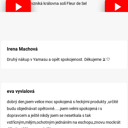
Jak vzniká královna solí Fleur de Sel
Irena Machová
Druhý nákup v Yamasu a opět spokojenost. Děkujeme 🫒🤍
eva vyvialová
dobrý den,jsem velice moc spokojená s řeckými produkty ,určitě
budu objednávat opětovně.....jsem velmi spokojená i s
dopravcem a ještě nikdy jsem se nesetkala s tak
vstřícným,milým,ochotným jednáním na eschopu,znovu mockrát