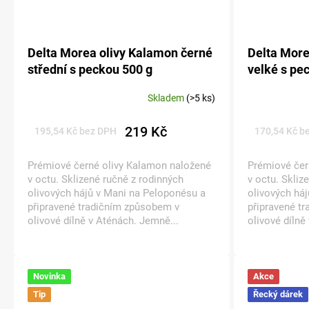
Delta Morea olivy Kalamon černé
Delta More
střední s peckou 500 g
velké s pe
Skladem
(>5 ks)
219 Kč
195,54 Kč bez DPH
170,54 Kč b
Prémiové černé olivy Kalamon naložené
Prémiové čer
v octu. Sklizené ručně z rodinných
v octu. Skliz
olivových hájů v Mani na Peloponésu a
olivových há
připravené tradičním způsobem v
připravené t
olivové dílně v Aténách. Jemně...
olivové dílně
Novinka
Akce
Tip
Řecký dárek