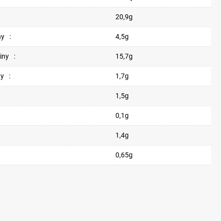
20,9g
ny
:
4,5g
iny
:
15,7g
ny
:
1,7g
1,5g
0,1g
1,4g
0,65g