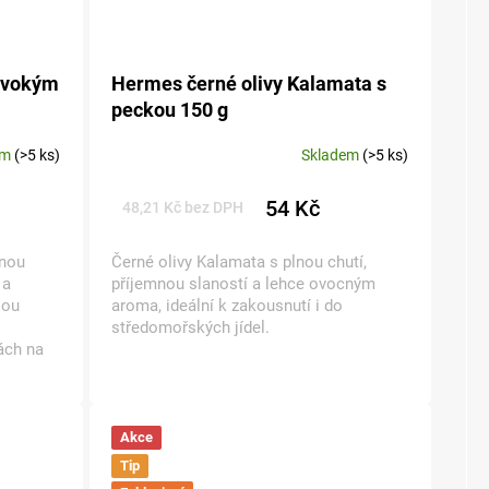
divokým
Hermes černé olivy Kalamata s
peckou 150 g
em
(>5 ks)
Skladem
(>5 ks)
54 Kč
48,21 Kč bez DPH
vnou
Černé olivy Kalamata s plnou chutí,
 a
příjemnou slaností a lehce ovocným
sou
aroma, ideální k zakousnutí i do
středomořských jídel.
ách na
Akce
Tip