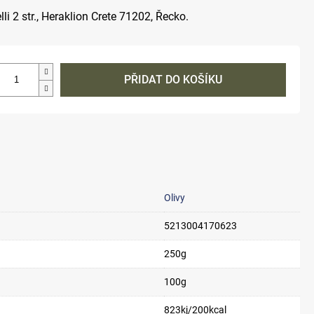
li 2 str., Heraklion Crete 71202, Řecko.
PŘIDAT DO KOŠÍKU
Olivy
5213004170623
250g
100g
823kj/200kcal