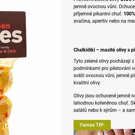
jemně ovocnou vůní. Ochuc
příjemně pikantní chuť.
100% 
svačina, aperitiv nebo na mez
Chalkidiki – masité olivy s
Tyto zelené olivy pocházejí z
podmínkami pro pěstování vel
svěží ovocnou vůni, jemně pi
kvalitní olivy.
Olivy jsou ochucené jemně 
lahodnou kořeněnou chuť. Skv
salátů nebo k sýrům – a samo
Yamas TIP: