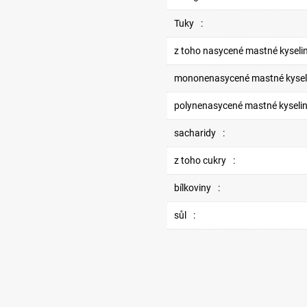
Tuky
:
z toho nasycené mastné kyseli
mononenasycené mastné kysel
polynenasycené mastné kyseli
sacharidy
:
z toho cukry
:
bílkoviny
:
sůl
: