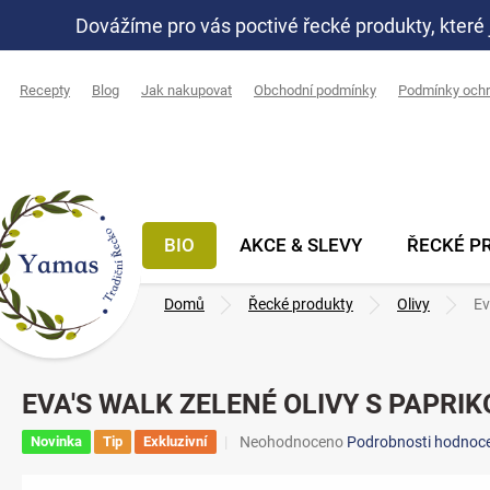
Přejít
Dovážíme pro vás poctivé řecké produkty, které 
na
obsah
Recepty
Blog
Jak nakupovat
Obchodní podmínky
Podmínky ochr
BIO
AKCE & SLEVY
ŘECKÉ P
Domů
Řecké produkty
Olivy
Ev
EVA'S WALK ZELENÉ OLIVY S PAPRIKO
Průměrné
Novinka
Tip
Exkluzivní
Neohodnoceno
Podrobnosti hodnoce
hodnocení
produktu