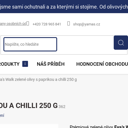
jsme sami ochutnali a za kterými si stojíme. Od olivových
any osobních údajů
+420 728 965 841
shop@yamas.cz
RODUKTY
NÁŠ PŘÍBĚH
HODNOCENÍ OBCHODU
a's Walk zelené olivy s paprikou a chilli 250 g
U A CHILLI 250 G
362
ní
Prémiové zelené olivy
Eva’s 