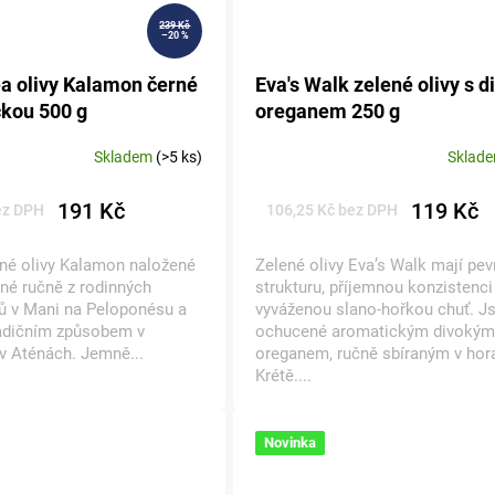
239 Kč
–20 %
a olivy Kalamon černé
Eva's Walk zelené olivy s 
ckou 500 g
oreganem 250 g
Skladem
(>5 ks)
Sklad
191 Kč
119 Kč
ez DPH
106,25 Kč bez DPH
né olivy Kalamon naložené
Zelené olivy Eva’s Walk mají pe
ené ručně z rodinných
strukturu, příjemnou konzistenci
jů v Mani na Peloponésu a
vyváženou slano-hořkou chuť. J
radičním způsobem v
ochucené aromatickým divokým
 v Aténách. Jemně...
oreganem, ručně sbíraným v hor
Krétě....
Novinka