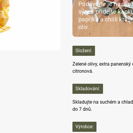
Podávejte je na sýr
sýry a přidejte kapk
paprika a chilli krá
oliv.
Složení:
Zelené olivy, extra panenský o
citronová.
Skladování:
Skladujte na suchém a chladn
do 7 dnů.
Výrobce: