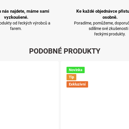
u nás najdete, máme sami
Ke každé objednávce přist
vyzkoušené.
osobně.
rodukty od řeckých výrobců a
Poradíme, pomůžeme, doporuč
farem.
sdílíme své zkušenosti
řeckými produkty.
PODOBNÉ PRODUKTY
Novinka
Tip
Exkluzivní