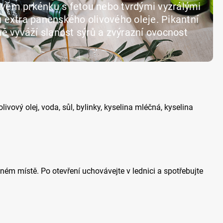
ovém prkénku s fetou nebo tvrdými vyzrálými
u extra panenského olivového oleje. Pikantní
sně vyváží slanost sýrů a zvýrazní ovocnost
livový olej, voda, sůl, bylinky, kyselina mléčná, kyselina
ém místě. Po otevření uchovávejte v lednici a spotřebujte