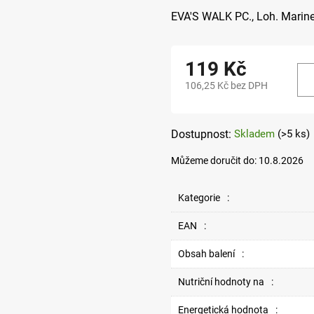
EVA'S WALK PC.,
Loh. Marinel
119 Kč
106,25 Kč bez DPH
Měrná
cena:
Skladem
(>5 ks)
Můžeme doručit do:
10.8.2026
Kategorie
:
EAN
:
Obsah balení
:
Nutriční hodnoty na
:
Energetická hodnota
: