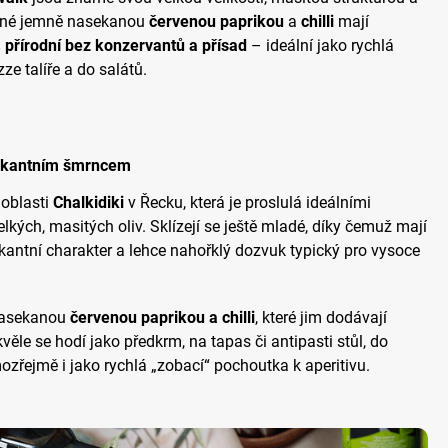
ené jemně nasekanou
červenou
paprikou
a
chilli
mají
přírodní bez konzervantů a přísad
– ideální jako rychlá
ze talíře a do salátů.
 pikantním šmrncem
 oblasti
Chalkidiki
v Řecku, která je proslulá ideálními
kých, masitých oliv. Sklízejí se ještě mladé, díky čemuž mají
kantní charakter a lehce nahořklý dozvuk typický pro vysoce
nasekanou
červenou paprikou a chilli
, které jim dodávají
ěle se hodí jako předkrm, na tapas či antipasti stůl, do
zřejmě i jako rychlá „zobací“ pochoutka k aperitivu.