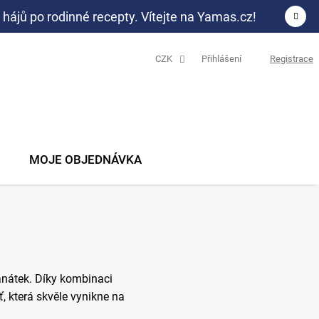
 hájů po rodinné recepty. Vítejte na Yamas.cz!
CZK
Přihlášení
Registrace
N
K
MOJE OBJEDNÁVKA
anátek. Díky kombinaci
, která skvěle vynikne na