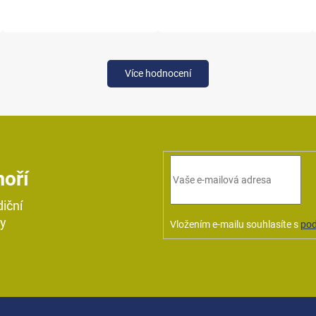
Více hodnocení
moří
diční
ky
Vložením e-mailu souhlasíte s
pod