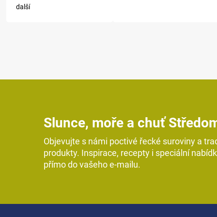
další
Slunce, moře a chuť Středo
Objevujte s námi poctivé řecké suroviny a tra
produkty. Inspirace, recepty i speciální nabíd
přímo do vašeho e-mailu.
Z