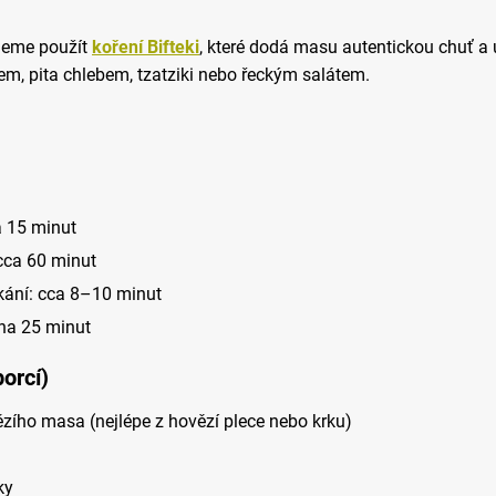
ujeme použít
koření Bifteki
, které dodá masu autentickou chuť a
nem, pita chlebem, tzatziki nebo řeckým salátem.
a 15 minut
 cca 60 minut
kání: cca 8–10 minut
na 25 minut
orcí)
zího masa (nejlépe z hovězí plece nebo krku)
ky