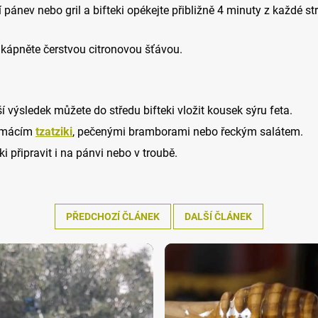
í pánev nebo gril a bifteki opékejte přibližně 4 minuty z každé s
kápněte čerstvou citronovou šťávou.
ší výsledek můžete do středu bifteki vložit kousek sýru feta.
domácím
tzatziki
, pečenými bramborami nebo řeckým salátem.
eki připravit i na pánvi nebo v troubě.
PŘEDCHOZÍ ČLÁNEK
DALŠÍ ČLÁNEK