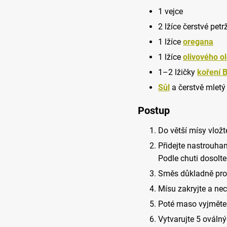
1 vejce
2 lžíce čerstvé petr
1 lžíce
oregana
1 lžíce
olivového ol
1–2 lžičky
koření B
Sůl
a čerstvě mletý
Postup
Do větší mísy vlož
Přidejte nastrouhan
Podle chuti dosolte
Směs důkladně prop
Mísu zakryjte a nec
Poté maso vyjměte a
Vytvarujte 5 ováln