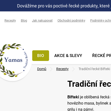
Přejít
Dovážíme pro vás poctivé řecké produkty, které 
na
obsah
Recepty
Blog
Jak nakupovat
Obchodní podmínky
Podmínky ochr
BIO
AKCE & SLEVY
ŘECKÉ P
Domů
Recepty
Tradiční řecké Bifteki
Tradiční řec
Bifteki
je oblíbená řecká
hovězího masa, bylinek a
grilu i na pánvi.