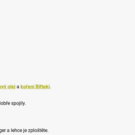
ový olej
a
koření Bifteki
.
bře spojily.
r a lehce je zploštěte.