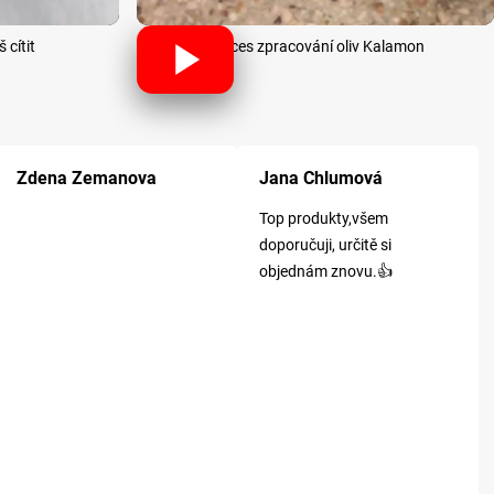
 cítit
Proces zpracování oliv Kalamon
k.
Hodnocení obchodu je 5 z 5 hvězdiček.
Hodnocení obchodu je 5 z 5 hvězdiček
Ho
Zdena Zemanova
Jana Chlumová
Top produkty,všem
doporučuji, určitě si
objednám znovu.👍