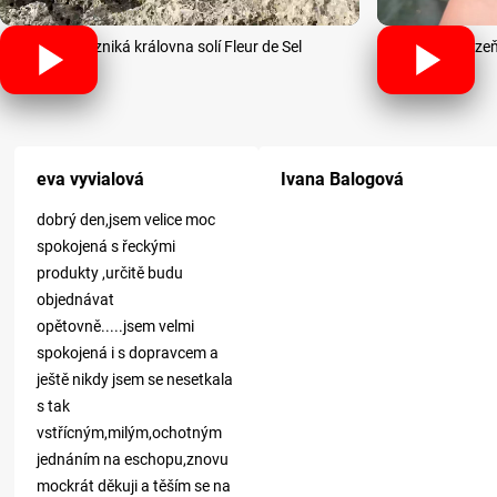
Jak vzniká královna solí Fleur de Sel
Sklize
Hodnocení obchodu je 5 z 5 hvězdi
eva vyvialová
Ivana Balogová
dobrý den,jsem velice moc
spokojená s řeckými
produkty ,určitě budu
objednávat
opětovně.....jsem velmi
spokojená i s dopravcem a
ještě nikdy jsem se nesetkala
s tak
vstřícným,milým,ochotným
jednáním na eschopu,znovu
mockrát děkuji a těším se na