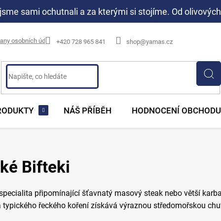
jsme sami ochutnali a za kterými si stojíme. Od olivových
any osobních údajů
+420 728 965 841
shop@yamas.cz
RODUKTY
NÁŠ PŘÍBĚH
HODNOCENÍ OBCHODU
ké Bifteki
 specialita připomínající šťavnatý masový steak nebo větší karb
 typického řeckého koření získává výraznou středomořskou chuť