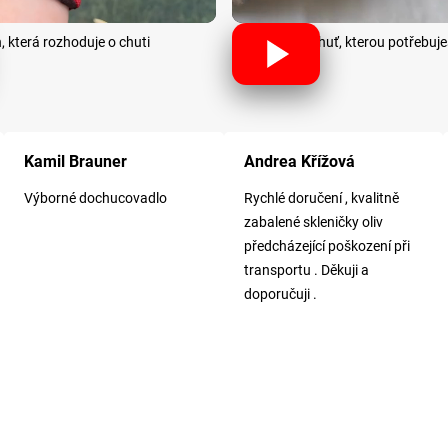
ň, která rozhoduje o chuti
Chuť, kterou potřebuješ
ček.
Hodnocení obchodu je 5 z 5 hvězdiček.
Hodnocení obchodu je 5 z 5 hvězdiče
Kamil Brauner
Andrea Křížová
Výborné dochucovadlo
Rychlé doručení , kvalitně
zabalené skleničky oliv
předcházející poškození při
transportu . Děkuji a
doporučuji .