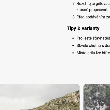
Rozehřejte grilovac
krásně propečené.
Před podáváním za
Tipy & varianty
Pro ještě šťavnatěj
Skvěle chutná s 
Místo grilu lze bift