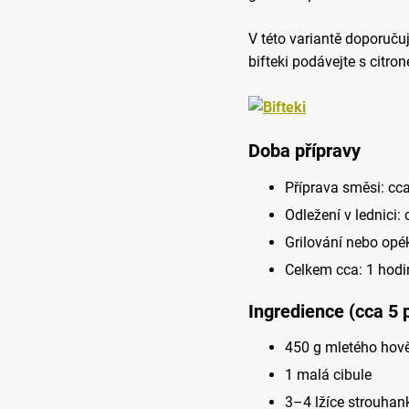
V této variantě doporuč
bifteki podávejte s citro
Doba přípravy
Příprava směsi: cc
Odležení v lednici:
Grilování nebo opé
Celkem cca: 1 hodi
Ingredience (cca 5 p
450 g mletého hově
1 malá cibule
3–4 lžíce strouhan