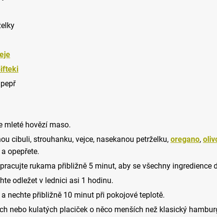
želky
eje
ifteki
 pepř
te mleté hovězí maso.
ou cibuli, strouhanku, vejce, nasekanou petrželku,
oregano
,
oliv
 a opepřete.
racujte rukama přibližně 5 minut, aby se všechny ingredience do
hte odležet v lednici asi 1 hodinu.
 nechte přibližně 10 minut při pokojové teplotě.
ých nebo kulatých placiček o něco menších než klasický hamburge